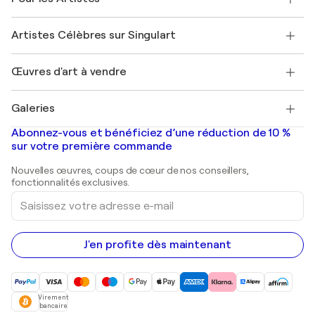
FAQ
Offrir une carte cadeau
Sociétés affiliées
Rejoignez notre programme commercial
Rejoindre Singulart en tant qu'artiste
Nos artistes
Mon compte
Artistes Célèbres sur Singulart
Se connecter en tant qu'Artiste
Magazine Singulart
Protection acheteur
Emplois
+33 1 76 44 06 42
Henri Matisse
Découvrez une sélection d'art original
Œuvres d'art à vendre
Marc Chagall
Pablo Picasso
Tableaux à vendre
Salvador Dalí
Galeries
Tableaux abstraits à vendre
Banksy
Peintures à l'huile
Mr. Brainwash
Galeries d'art en France
Abonnez-vous et bénéficiez d’une réduction de 10 %
Peintures de paysage
Shepard Fairey
Galeries d'art en Belgique
sur votre première commande
Estampes
Sculptures
Nouvelles œuvres, coups de cœur de nos conseillers,
Peintures acryliques
fonctionnalités exclusives.
Saisissez
votre
adresse
e-
mail
J'en profite dès maintenant
Virement
bancaire