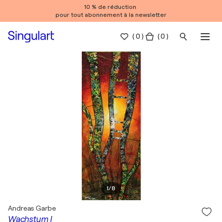
10 % de réduction
pour tout abonnement à la newsletter
(
0
)
( 0 )
1
/
8
Andreas Garbe
Wachstum I