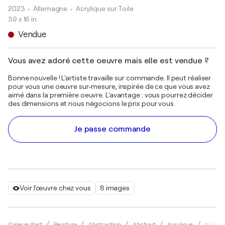
2023
• Allemagne
•
Acrylique sur Toile
39 x 16 in
Vendue
Vous avez adoré cette oeuvre mais elle est vendue ?
Bonne nouvelle ! L'artiste travaille sur commande. Il peut réaliser
pour vous une oeuvre sur-mesure, inspirée de ce que vous avez
aimé dans la première oeuvre. L'avantage : vous pourrez décider
des dimensions et nous négocions le prix pour vous.
Je passe commande
Voir l'œuvre chez vous
8 images
Galerie d'art
Peinture
Abstraction
Abstrait
Acrylique
Andrea