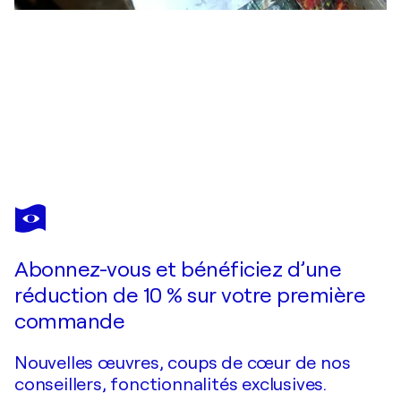
ANDREAS
GARBE
Vous avez adoré cette oeuvre mais elle est vendue ?
Wachstum I
Abonnez-vous et bénéficiez d’une
Je passe commande
réduction de 10 % sur votre première
commande
Nouvelles œuvres, coups de cœur de nos
conseillers, fonctionnalités exclusives.