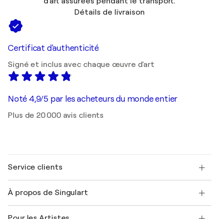
d'art assurées pendant le transport.
Détails de livraison
Certificat d'authenticité
Signé et inclus avec chaque œuvre d'art
Noté 4,9/5 par les acheteurs du monde entier
Plus de 20 000 avis clients
Service clients
Nous contacter
À propos de Singulart
Expédition
Politique de retour
A propos de nous
Témoignages de clients
Pour les Artistes