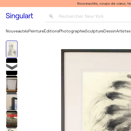
Nouveautés, coups de cœur, t
Rechercher 
New York
Photographie
Nouveautés
Peinture
Éditions
Photographie
Sculpture
Dessin
Artistes
Pop Art
Pablo Picasso