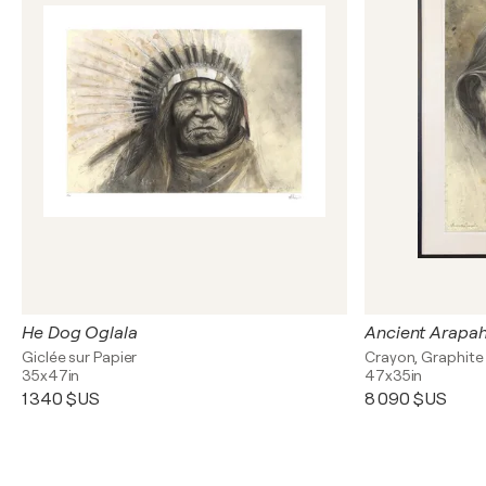
He Dog Oglala
Ancient Arapa
Giclée sur Papier
Crayon, Graphite 
35x47in
47x35in
1 340 $US
8 090 $US