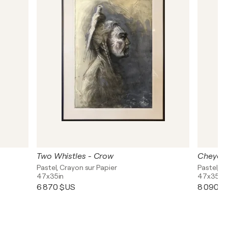
Two Whistles - Crow
Cheyen
Pastel, Crayon sur Papier
Pastel, C
47x35in
47x35in
6 870 $US
8 090 $