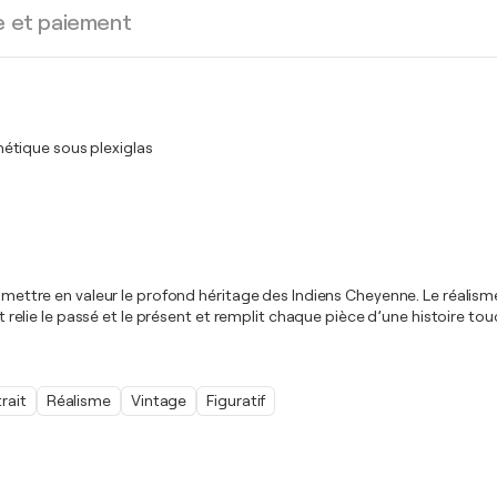
e et paiement
hétique sous plexiglas
r mettre en valeur le profond héritage des Indiens Cheyenne. Le réalism
art relie le passé et le présent et remplit chaque pièce d’une histoire 
rait
Réalisme
Vintage
Figuratif