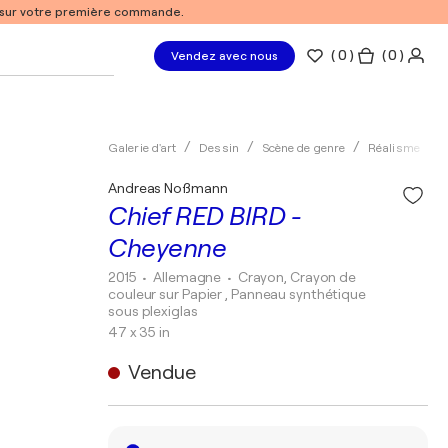
% sur votre première commande.
(
0
)
( 0 )
Vendez avec nous
Galerie d'art
Dessin
Scène de genre
Réalisme
Andreas Noßmann
Chief RED BIRD -
Cheyenne
2015
• Allemagne
•
Crayon, Crayon de
couleur sur Papier , Panneau synthétique
sous plexiglas
47 x 35 in
Vendue