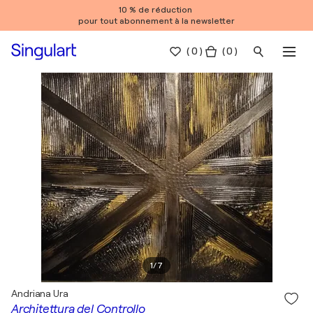
10 % de réduction
pour tout abonnement à la newsletter
(
0
)
( 0 )
1
/
7
Andriana Ura
Architettura del Controllo