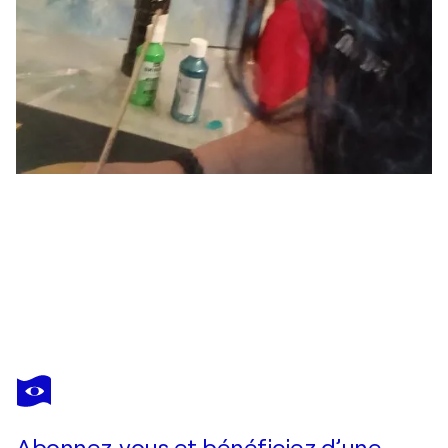
ANDRIANA URA
Architettura del Controllo
1 560 $US
Faire une offre
Acquérir
Abonnez-vous et bénéficiez d’une