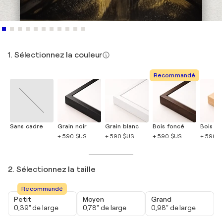
1. Sélectionnez la couleur
Recommandé
Sans cadre
Grain noir
Grain blanc
Bois foncé
Bois cla
+ 590 $US
+ 590 $US
+ 590 $US
+ 590 
2. Sélectionnez la taille
Recommandé
Petit
Moyen
Grand
0,39" de large
0,78" de large
0,98" de large