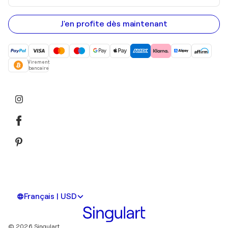
adresse
e-
mail
J'en profite dès maintenant
Virement
bancaire
Français | USD
© 2026 Singulart