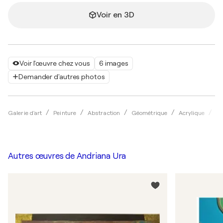
Voir en 3D
Voir l'œuvre chez vous
6 images
Demander d'autres photos
Galerie d'art
Peinture
Abstraction
Géométrique
Acrylique
An
Autres œuvres de
Andriana Ura