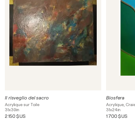
Il risveglio del sacro
Biosfera
Acrylique sur Toile
Acrylique, Craie
31x39in
31x24in
2 150 $US
1 700 $US