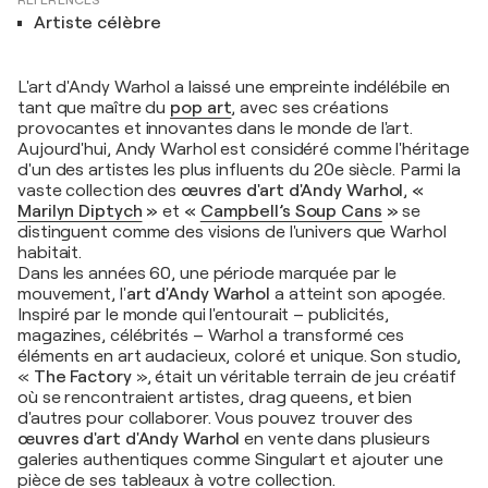
RÉFÉRENCES
Artiste célèbre
L'art d'Andy Warhol a laissé une empreinte indélébile en
tant que maître du
pop art
, avec ses créations
provocantes et innovantes dans le monde de l'art.
Aujourd'hui, Andy Warhol est considéré comme l'héritage
d'un des artistes les plus influents du 20e siècle. Parmi la
vaste collection des
œuvres d'art d'Andy Warhol
,
«
Marilyn Diptych
»
et
«
Campbell’s Soup Cans
»
se
distinguent comme des visions de l'univers que Warhol
habitait.
Dans les années 60, une période marquée par le
mouvement, l'
art d'Andy Warhol
a atteint son apogée.
Inspiré par le monde qui l'entourait – publicités,
magazines, célébrités – Warhol a transformé ces
éléments en art audacieux, coloré et unique. Son studio,
«
The Factory
», était un véritable terrain de jeu créatif
où se rencontraient artistes, drag queens, et bien
d'autres pour collaborer. Vous pouvez trouver des
œuvres d'art d'Andy Warhol
en vente dans plusieurs
galeries authentiques comme Singulart et ajouter une
pièce de ses tableaux à votre collection.