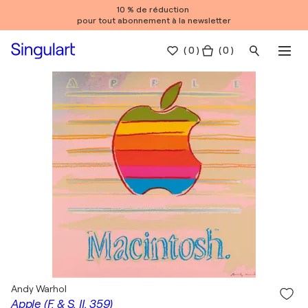
10 % de réduction
pour tout abonnement à la newsletter
(
0
)
( 0 )
Andy Warhol
Apple (F. & S. II. 359)