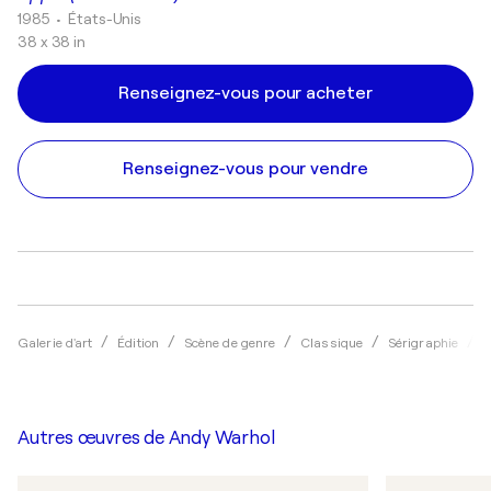
1985
• États-Unis
38 x 38 in
Renseignez-vous pour acheter
Renseignez-vous pour vendre
Galerie d'art
Édition
Scène de genre
Classique
Sérigraphie
A
Autres œuvres de
Andy Warhol