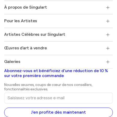
Nous contacter
À propos de Singulart
Expédition
Politique de retour
A propos de nous
Témoignages de clients
Pour les Artistes
FAQ
Offrir une carte cadeau
Sociétés affiliées
Rejoignez notre programme commercial
Rejoindre Singulart en tant qu'artiste
Nos artistes
Mon compte
Artistes Célèbres sur Singulart
Se connecter en tant qu'Artiste
Magazine Singulart
Protection acheteur
Emplois
+33 1 76 44 06 42
Henri Matisse
Découvrez une sélection d'art original
Œuvres d'art à vendre
Marc Chagall
Pablo Picasso
Tableaux à vendre
Salvador Dalí
Galeries
Tableaux abstraits à vendre
Banksy
Peintures à l'huile
Mr. Brainwash
Galeries d'art en France
Abonnez-vous et bénéficiez d’une réduction de 10 %
Peintures de paysage
Shepard Fairey
Galeries d'art en Belgique
sur votre première commande
Estampes
Sculptures
Nouvelles œuvres, coups de cœur de nos conseillers,
Peintures acryliques
fonctionnalités exclusives.
Saisissez
votre
adresse
e-
mail
J'en profite dès maintenant