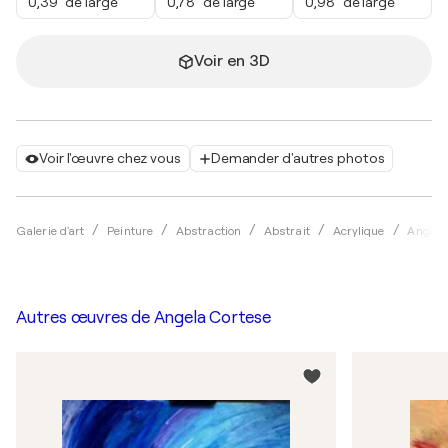
0,39" de large
0,78" de large
0,98" de large
Voir en 3D
Voir l'œuvre chez vous
Demander d'autres photos
Galerie d'art
Peinture
Abstraction
Abstrait
Acrylique
Angela
Autres œuvres de
Angela Cortese