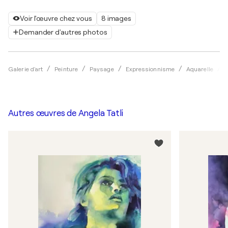
Voir l'œuvre chez vous
8 images
Demander d'autres photos
Galerie d'art
Peinture
Paysage
Expressionnisme
Aquarelle
A
Autres œuvres de
Angela Tatli