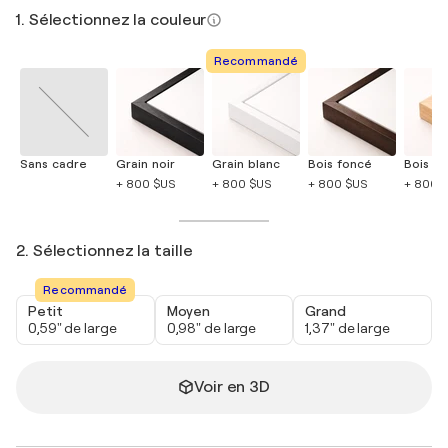
1. Sélectionnez la couleur
Recommandé
Sans cadre
Grain noir
Grain blanc
Bois foncé
Bois cla
+ 800 $US
+ 800 $US
+ 800 $US
+ 800 
2. Sélectionnez la taille
Recommandé
Petit
Moyen
Grand
0,59" de large
0,98" de large
1,37" de large
Voir en 3D