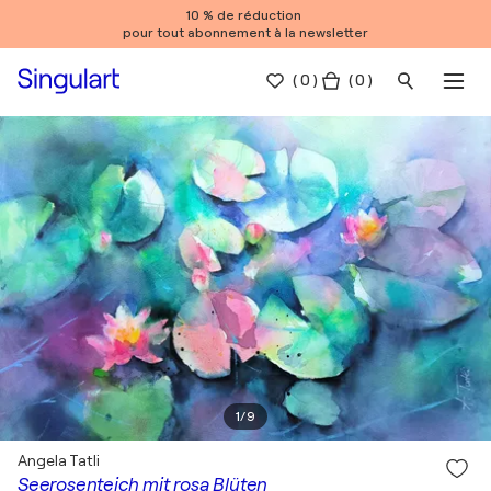
10 % de réduction
pour tout abonnement à la newsletter
(
0
)
( 0 )
1
/
9
Angela Tatli
Seerosenteich mit rosa Blüten