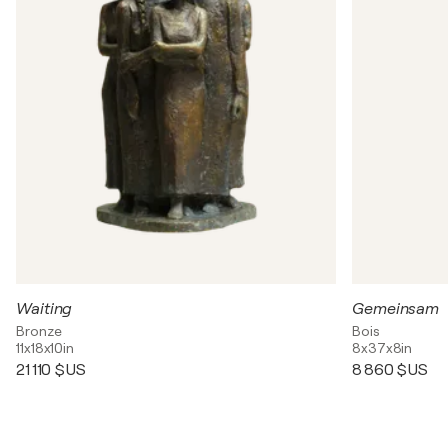
Waiting
Gemeinsam
Bronze
Bois
11x18x10in
8x37x8in
21 110 $US
8 860 $US