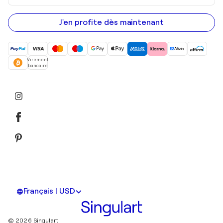
adresse
e-
mail
J'en profite dès maintenant
Virement
bancaire
Français | USD
© 2026 Singulart