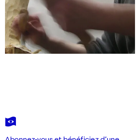
ANGELIKA KIENBERGER
Gemeinsam, klein
2 990 $US
Faire une offre
Acquérir
Abonnez-vous et bénéficiez d’une