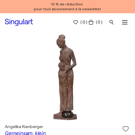
10 % de réduction
pour tout abonnement à la newsletter
(
0
)
( 0 )
1
/
7
Angelika Kienberger
Gemeinsam, klein