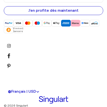
adresse
e-
mail
J'en profite dès maintenant
Virement
bancaire
Français | USD
© 2026 Singulart