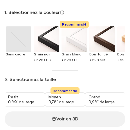
1. Sélectionnez la couleur
Recommandé
Sans cadre
Grain noir
Grain blanc
Bois foncé
Bois cla
+ 520 $US
+ 520 $US
+ 520 $US
+ 520 
2. Sélectionnez la taille
Recommandé
Petit
Moyen
Grand
0,39" de large
0,78" de large
0,98" de large
Voir en 3D