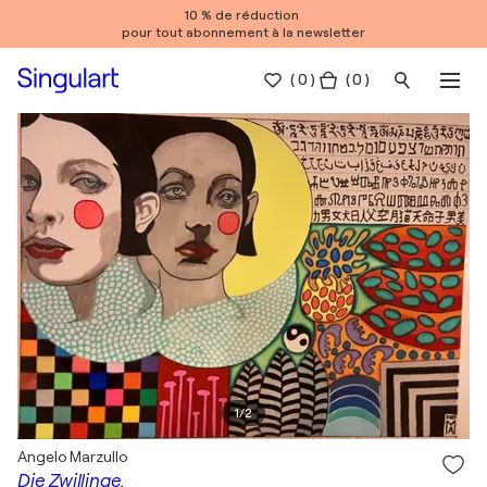
10 % de réduction
pour tout abonnement à la newsletter
(
0
)
( 0 )
1
/
2
Angelo Marzullo
Die Zwillinge.