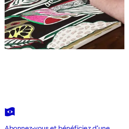
ANGELO MARZULLO
Die Zwillinge.
3 420 $US
Faire une offre
Acquérir
Abonnez-vous et bénéficiez d’une