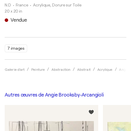
N.D
• France
•
Acrylique, Dorure sur Toile
20 x 20 in
Vendue
7 images
Galerie d'art
Peinture
Abstraction
Abstrait
Acrylique
Angie 
Autres œuvres de
Angie Brooksby-Arcangioli