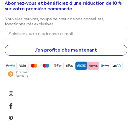
Mr. Brainwash
Galeries d'art en France
Abonnez-vous et bénéficiez d’une réduction de 10 %
Peintures de paysage
Shepard Fairey
Galeries d'art en Belgique
sur votre première commande
Estampes
Sculptures
Nouvelles œuvres, coups de cœur de nos conseillers,
Peintures acryliques
fonctionnalités exclusives.
Saisissez
votre
adresse
e-
mail
J'en profite dès maintenant
Virement
bancaire