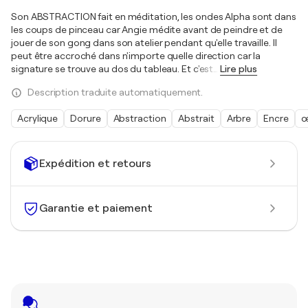
Son ABSTRACTION fait en méditation, les ondes Alpha sont dans
les coups de pinceau car Angie médite avant de peindre et de
jouer de son gong dans son atelier pendant qu'elle travaille. Il
peut être accroché dans n'importe quelle direction car la
signature se trouve au dos du tableau. Et c'est
…
Lire plus
Description traduite automatiquement.
Acrylique
Dorure
Abstraction
Abstrait
Arbre
Encre
œ
Expédition et retours
Garantie et paiement