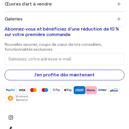
Découvrez une sélection d'art original
Œuvres d'art à vendre
Marc Chagall
Pablo Picasso
Tableaux à vendre
Salvador Dalí
Galeries
Tableaux abstraits à vendre
Banksy
Peintures à l'huile
Mr. Brainwash
Galeries d'art en France
Abonnez-vous et bénéficiez d’une réduction de 10 %
Peintures de paysage
Shepard Fairey
Galeries d'art en Belgique
sur votre première commande
Estampes
Sculptures
Nouvelles œuvres, coups de cœur de nos conseillers,
Peintures acryliques
fonctionnalités exclusives.
Saisissez
votre
adresse
e-
mail
J'en profite dès maintenant
Virement
bancaire