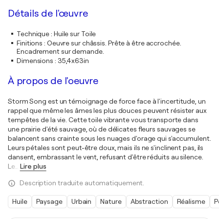
Détails de l'œuvre
Technique
:
Huile sur Toile
Finitions
:
Oeuvre sur châssis. Prête à être accrochée.
Encadrement sur demande.
Dimensions
:
35,4x63in
À propos de l'oeuvre
Storm Song est un témoignage de force face à l'incertitude, un
rappel que même les âmes les plus douces peuvent résister aux
tempêtes de la vie. Cette toile vibrante vous transporte dans
une prairie d'été sauvage, où de délicates fleurs sauvages se
balancent sans crainte sous les nuages d'orage qui s'accumulent.
Leurs pétales sont peut-être doux, mais ils ne s'inclinent pas, ils
dansent, embrassant le vent, refusant d'être réduits au silence.
Le
…
Lire plus
Description traduite automatiquement.
Huile
Paysage
Urbain
Nature
Abstraction
Réalisme
P