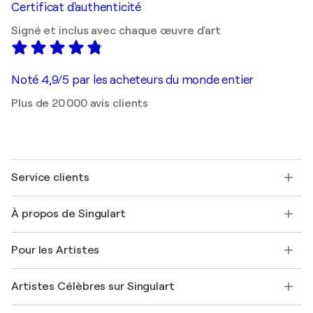
Certificat d'authenticité
Signé et inclus avec chaque œuvre d'art
Noté 4,9/5 par les acheteurs du monde entier
Plus de 20 000 avis clients
Service clients
Nous contacter
À propos de Singulart
Expédition
Politique de retour
A propos de nous
Témoignages de clients
Pour les Artistes
FAQ
Offrir une carte cadeau
Sociétés affiliées
Rejoignez notre programme commercial
Rejoindre Singulart en tant qu'artiste
Nos artistes
Mon compte
Artistes Célèbres sur Singulart
Se connecter en tant qu'Artiste
Magazine Singulart
Protection acheteur
Emplois
+33 1 76 44 06 42
Henri Matisse