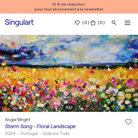
10 % de réduction
pour tout abonnement à la newsletter
(
0
)
( 0 )
1
/
22
Angie Wright
Storm Song - Floral Landscape
2024
• Portugal
•
Huile sur Toile