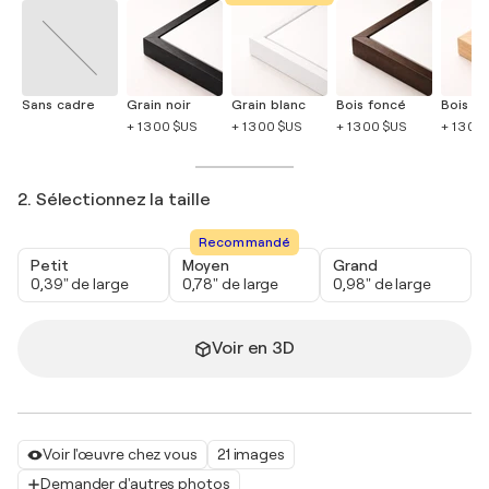
Sans cadre
Grain noir
Grain blanc
Bois foncé
Bois cla
+ 1 300 $US
+ 1 300 $US
+ 1 300 $US
+ 1 300
2. Sélectionnez la taille
Recommandé
Petit
Moyen
Grand
0,39" de large
0,78" de large
0,98" de large
Voir en 3D
Voir l'œuvre chez vous
21 images
Demander d'autres photos