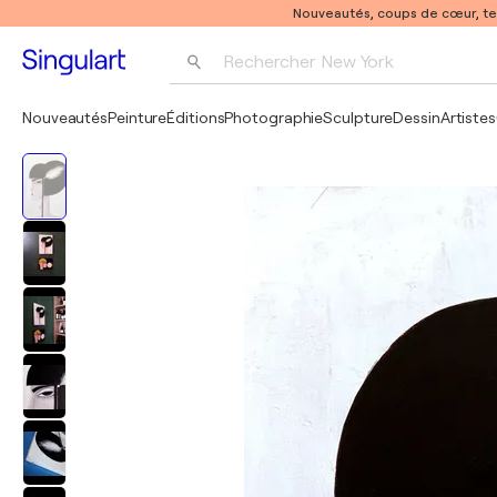
Nouveautés, coups de cœur, t
Rechercher 
New York
Photographie
Nouveautés
Peinture
Éditions
Photographie
Sculpture
Dessin
Artistes
Pop Art
Pablo Picasso