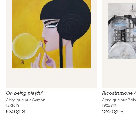
On being playful
Ricostruzione 
Acrylique sur Carton
Acrylique sur Boi
12x13in
19x27in
530 $US
1 240 $US