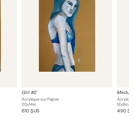
Girl #2
Medusa 
Acrylique sur Papier
Acrylique
20x14in
12x8in
610 $US
490 $U