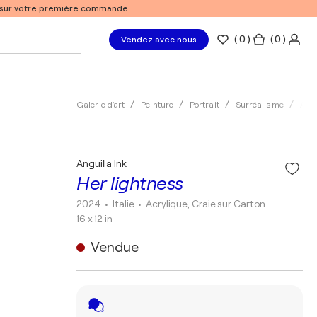
% sur votre première commande.
(
0
)
( 0 )
Vendez avec nous
Galerie d'art
Peinture
Portrait
Surréalisme
Acry
Anguilla Ink
Her lightness
2024
• Italie
•
Acrylique, Craie sur Carton
16 x 12 in
Vendue