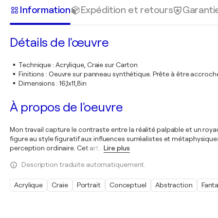
Information
Expédition et retours
Garanti
Détails de l'œuvre
Technique
:
Acrylique, Craie sur Carton
Finitions
:
Oeuvre sur panneau synthétique. Prête à être accroc
Dimensions
:
16,1x11,8in
À propos de l'oeuvre
Mon travail capture le contraste entre la réalité palpable et un royaum
figure au style figuratif aux influences surréalistes et métaphysiqu
perception ordinaire. Cet art
…
Lire plus
Description traduite automatiquement.
Acrylique
Craie
Portrait
Conceptuel
Abstraction
Fanta