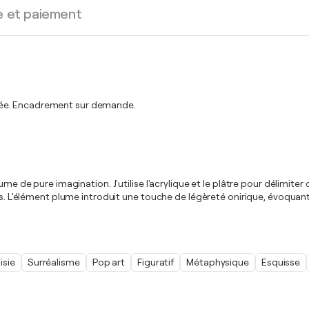
e et paiement
hée. Encadrement sur demande.
e de pure imagination. J'utilise l'acrylique et le plâtre pour délimiter cl
es. L’élément plume introduit une touche de légèreté onirique, évoquant 
isie
Surréalisme
Pop art
Figuratif
Métaphysique
Esquisse