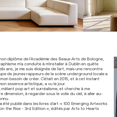
mon diplôme de l'Académie des Beaux-Arts de Bologne,
phisme m'a conduite à m'installer à Dublin en quête
ix ans, je me suis éloignée de l'art, mais une rencontre
upe de jeunes rappeurs de la scène underground locale a
mon besoin de créer. C'était en 2015, et à cet instant
mon essence artistique, a vu le jour.
, mêlant pop art et surréalisme, et cherche à me
 dimension, à regarder sous le voile du ciel, à aller au-
onnu.
a été publié dans les livres d'art « 100 Emerging Artworks
 the Rise - 3rd Edition », édités par Arts to Hearts