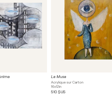
Anima
La Musa
s
Acrylique sur Carton
16x12in
510 $US