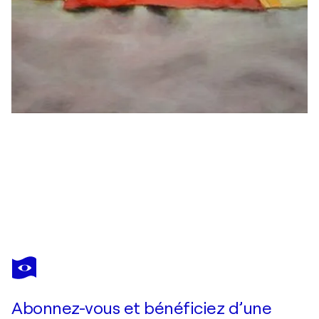
ANITA SZA BO
Lagoon with Palm Trees
460 $US
Faire une offre
Acquérir
Abonnez-vous et bénéficiez d’une