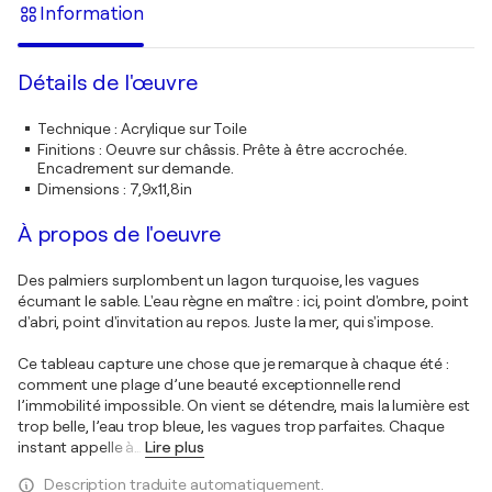
Information
Détails de l'œuvre
Technique
:
Acrylique sur Toile
Finitions
:
Oeuvre sur châssis. Prête à être accrochée.
Encadrement sur demande.
Dimensions
:
7,9x11,8in
À propos de l'oeuvre
Des palmiers surplombent un lagon turquoise, les vagues
écumant le sable. L'eau règne en maître : ici, point d'ombre, point
d'abri, point d'invitation au repos. Juste la mer, qui s'impose.
Ce tableau capture une chose que je remarque à chaque été :
comment une plage d’une beauté exceptionnelle rend
l’immobilité impossible. On vient se détendre, mais la lumière est
trop belle, l’eau trop bleue, les vagues trop parfaites. Chaque
instant appelle à
…
Lire plus
Description traduite automatiquement.