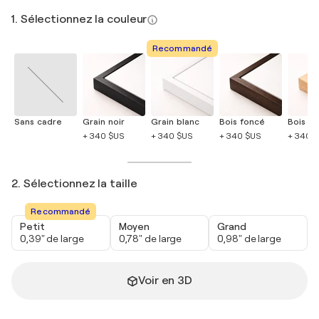
1. Sélectionnez la couleur
Recommandé
Sans cadre
Grain noir
Grain blanc
Bois foncé
Bois cla
+ 340 $US
+ 340 $US
+ 340 $US
+ 340 
2. Sélectionnez la taille
Recommandé
Petit
Moyen
Grand
0,39" de large
0,78" de large
0,98" de large
Voir en 3D