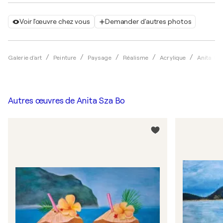
Voir l'œuvre chez vous
Demander d'autres photos
Galerie d'art
Peinture
Paysage
Réalisme
Acrylique
Anita Sz
Autres œuvres de
Anita Sza Bo