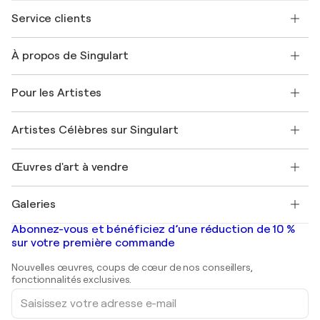
Service clients
Nous contacter
À propos de Singulart
Expédition
Politique de retour
A propos de nous
Témoignages de clients
Pour les Artistes
FAQ
Offrir une carte cadeau
Sociétés affiliées
Rejoignez notre programme commercial
Rejoindre Singulart en tant qu'artiste
Nos artistes
Mon compte
Artistes Célèbres sur Singulart
Se connecter en tant qu'Artiste
Magazine Singulart
Protection acheteur
Emplois
+33 1 76 44 06 42
Henri Matisse
Découvrez une sélection d'art original
Œuvres d'art à vendre
Marc Chagall
Pablo Picasso
Tableaux à vendre
Salvador Dalí
Galeries
Tableaux abstraits à vendre
Banksy
Peintures à l'huile
Mr. Brainwash
Galeries d'art en France
Abonnez-vous et bénéficiez d’une réduction de 10 %
Peintures de paysage
Shepard Fairey
Galeries d'art en Belgique
sur votre première commande
Estampes
Sculptures
Nouvelles œuvres, coups de cœur de nos conseillers,
Peintures acryliques
fonctionnalités exclusives.
Saisissez
votre
adresse