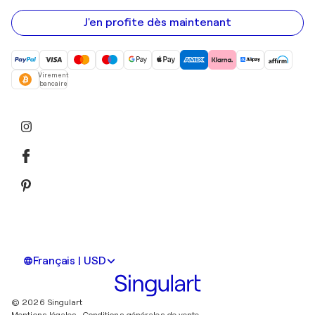
e-
mail
J'en profite dès maintenant
Virement
bancaire
Français | USD
© 2026 Singulart
Mentions légales.
Conditions générales de vente