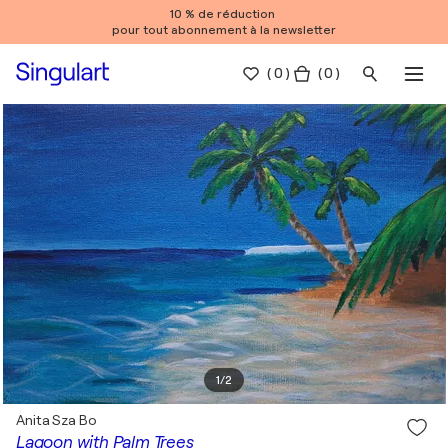
10 % de réduction
pour tout abonnement à la newsletter
(
0
)
( 0 )
1
/
2
Anita Sza Bo
Lagoon with Palm Trees