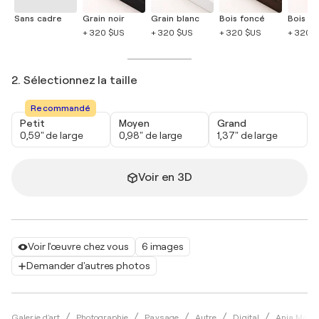
Sans cadre
Grain noir
Grain blanc
Bois foncé
Bois cla
+ 320 $US
+ 320 $US
+ 320 $US
+ 320 
2. Sélectionnez la taille
Recommandé
Petit
Moyen
Grand
0,59" de large
0,98" de large
1,37" de large
Voir en 3D
Voir l'œuvre chez vous
6 images
Demander d'autres photos
Galerie d'art
Photographie
Paysage
Autre
Digital
Anja Moris