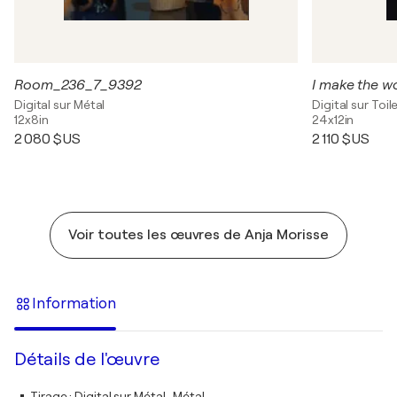
Room_236_7_9392
I make the wor
Digital sur Métal
Digital sur Toil
12x8in
24x12in
2 080 $US
2 110 $US
Voir toutes les œuvres de Anja Morisse
Information
Détails de l'œuvre
Tirage
:
Digital sur Métal , Métal