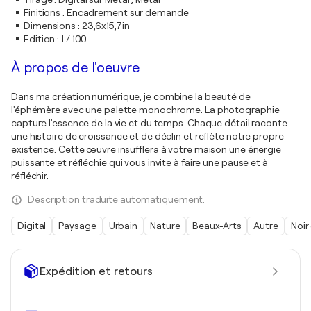
Finitions
:
Encadrement sur demande
Dimensions
:
23,6x15,7in
Edition
:
1 / 100
À propos de l'oeuvre
Dans ma création numérique, je combine la beauté de
l'éphémère avec une palette monochrome. La photographie
capture l'essence de la vie et du temps. Chaque détail raconte
une histoire de croissance et de déclin et reflète notre propre
existence. Cette œuvre insufflera à votre maison une énergie
puissante et réfléchie qui vous invite à faire une pause et à
réfléchir.
Description traduite automatiquement.
Digital
Paysage
Urbain
Nature
Beaux-Arts
Autre
Noir
Expédition et retours