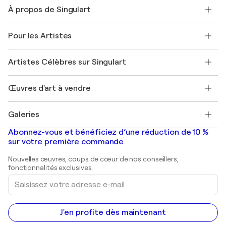
Nous contacter
À propos de Singulart
Expédition
Politique de retour
A propos de nous
Témoignages de clients
Pour les Artistes
FAQ
Offrir une carte cadeau
Sociétés affiliées
Rejoignez notre programme commercial
Rejoindre Singulart en tant qu'artiste
Nos artistes
Mon compte
Artistes Célèbres sur Singulart
Se connecter en tant qu'Artiste
Magazine Singulart
Protection acheteur
Emplois
+33 1 76 44 06 42
Henri Matisse
Découvrez une sélection d'art original
Œuvres d'art à vendre
Marc Chagall
Pablo Picasso
Tableaux à vendre
Salvador Dalí
Galeries
Tableaux abstraits à vendre
Banksy
Peintures à l'huile
Mr. Brainwash
Galeries d'art en France
Abonnez-vous et bénéficiez d’une réduction de 10 %
Peintures de paysage
Shepard Fairey
Galeries d'art en Belgique
sur votre première commande
Estampes
Sculptures
Nouvelles œuvres, coups de cœur de nos conseillers,
Peintures acryliques
fonctionnalités exclusives.
Saisissez
votre
adresse
e-
mail
J'en profite dès maintenant