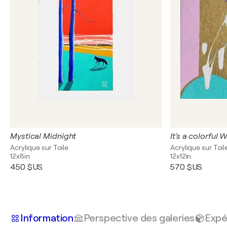
Mystical Midnight
It's a colorful 
Acrylique sur Toile
Acrylique sur Toil
12x8in
12x12in
450 $US
570 $US
Information
Perspective des galeries
Expé