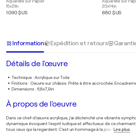
Aquarelle sur Papier
Aquarelle sur Pap
15x21in
20x14in
1 090 $US
680 $US
Information
Expédition et retours
Garanti
Détails de l'œuvre
Technique
:
Acrylique sur Toile
Finitions
:
Oeuvre sur châssis. Prête à être accrochée. Encadre
Dimensions
:
11,8x7,9in
À propos de l'oeuvre
Dans ce chef-d'œuvre acrylique, j'ai déclenché une vibrante sympho
dynamique évoquent l'esprit ludique et affectueux de ce charmant 
tous ceux qui la regardent. C'est un hommage à la joie
…
Lire plus