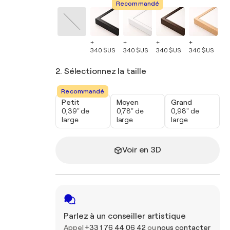
Recommandé
+
+
+
+
+
340 $US
340 $US
340 $US
340 $US
34
2. Sélectionnez la taille
Recommandé
Petit
Moyen
Grand
0,39" de
0,78" de
0,98" de
large
large
large
Voir en 3D
Parlez à un conseiller artistique
Appel
+33 1 76 44 06 42
ou
nous contacter