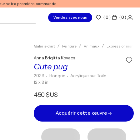
% sur votre première commande.
(
0
)
( 0 )
Vendez avec nous
Galerie d'art
Peinture
Animaux
Expressionnisme
Anna Brigitta Kovacs
Cute pug
2023
• Hongrie
•
Acrylique sur Toile
12 x 8 in
450 $US
Acquérir cette œuvre