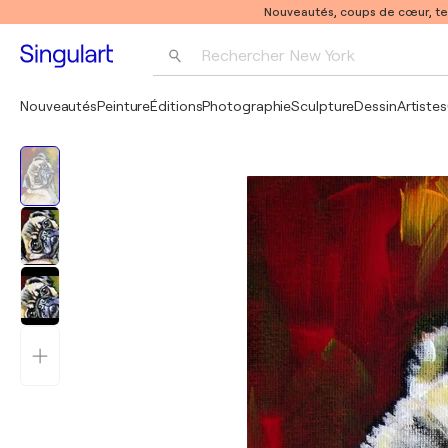
Nouveautés, coups de cœur, t
Rechercher 
New York
Photographie
Nouveautés
Peinture
Éditions
Photographie
Sculpture
Dessin
Artistes
Pop Art
Pablo Picasso