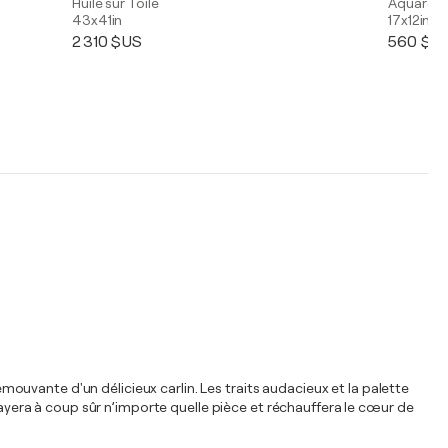
Huile sur Toile
Aquarelle
43x41in
17x12in
2 310 $US
560 $U
uvante d'un délicieux carlin. Les traits audacieux et la palette
era à coup sûr n’importe quelle pièce et réchauffera le cœur de