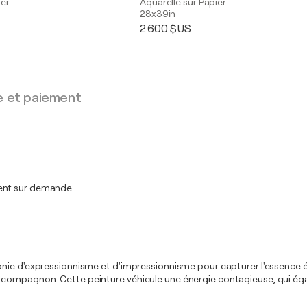
ier
Aquarelle sur Papier
28x39in
2 600 $US
e et paiement
ment sur demande.
nie d'expressionnisme et d'impressionnisme pour capturer l'essence émo
compagnon. Cette peinture véhicule une énergie contagieuse, qui égay