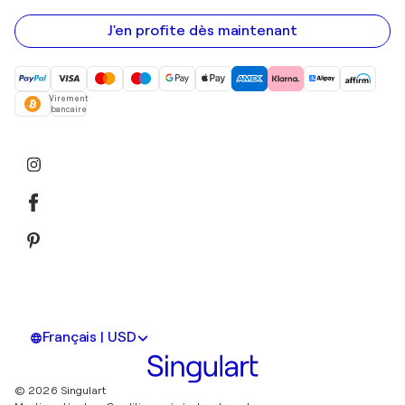
e-
mail
J'en profite dès maintenant
Virement
bancaire
Français | USD
© 2026 Singulart