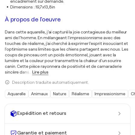
encadrement sur demande.
Dimensions
:
19,7x13,8in
À propos de l'oeuvre
Dans cette aquarelle, j’ai capturé la joie contagieuse du meilleur
ami de l’homme. En mélangeant l'impressionnisme avec des
touches de réalisme, j'ai cherché à exprimer l'esprit insouciant et
l'optimisme sans limites que les chiens partagent avec nous. Les
coups de pinceau ont un poids émotionnel, jouant avec la
lumière et la couleur pour transmettre la chaleur d'un sourire
canin. Cette pièce rayonnera de positivité et de camaraderie
sincère dans
…
Lire plus
Description traduite automatiquement.
Aquarelle
Animaux
Nature
Réalisme
Impressionisme
C
Expédition et retours
Garantie et paiement