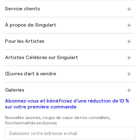
Service clients
Nous contacter
À propos de Singulart
Expédition
Politique de retour
A propos de nous
Témoignages de clients
Pour les Artistes
FAQ
Offrir une carte cadeau
Sociétés affiliées
Rejoignez notre programme commercial
Rejoindre Singulart en tant qu'artiste
Nos artistes
Mon compte
Artistes Célèbres sur Singulart
Se connecter en tant qu'Artiste
Magazine Singulart
Protection acheteur
Emplois
+33 1 76 44 06 42
Henri Matisse
Découvrez une sélection d'art original
Œuvres d'art à vendre
Marc Chagall
Pablo Picasso
Tableaux à vendre
Salvador Dalí
Galeries
Tableaux abstraits à vendre
Banksy
Peintures à l'huile
Mr. Brainwash
Galeries d'art en France
Abonnez-vous et bénéficiez d’une réduction de 10 %
Peintures de paysage
Shepard Fairey
Galeries d'art en Belgique
sur votre première commande
Estampes
Sculptures
Nouvelles œuvres, coups de cœur de nos conseillers,
Peintures acryliques
fonctionnalités exclusives.
Saisissez
votre
adresse