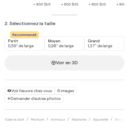
+ 800 $US
+ 800 $US
+ 800 $US
+ 800 
2. Sélectionnez la taille
Recommandé
Petit
Moyen
Grand
0,59" de large
0,98" de large
1,37" de large
Voir en 3D
Voir l'œuvre chez vous
6 images
Demander d'autres photos
Galerie d'art
Peinture
Animaux
Réalisme
Aquarelle
Anna Bri