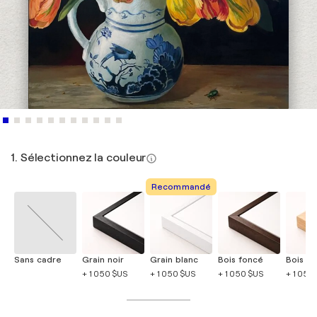
1. Sélectionnez la couleur
Recommandé
Sans cadre
Grain noir
Grain blanc
Bois foncé
Bois cla
+ 1 050 $US
+ 1 050 $US
+ 1 050 $US
+ 1 050