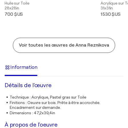
Huile sur Toile
Acrylique sur T
28x28in
31x31in
700 $US
1 530 $US
Voir toutes les œuvres de Anna Reznikova
Information
Détails de l'œuvre
Technique
:
Acrylique, Pastel gras sur Toile
Finitions
:
Oeuvre sur bois. Prête à être accrochée.
Encadrement sur demande.
Dimensions
:
47,2x39,4in
À propos de l'oeuvre