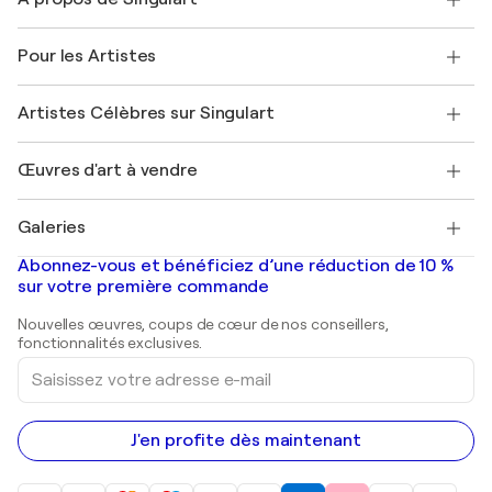
Expédition
Politique de retour
A propos de nous
Témoignages de clients
Pour les Artistes
FAQ
Offrir une carte cadeau
Sociétés affiliées
Rejoignez notre programme commercial
Rejoindre Singulart en tant qu'artiste
Nos artistes
Mon compte
Artistes Célèbres sur Singulart
Se connecter en tant qu'Artiste
Magazine Singulart
Protection acheteur
Emplois
+33 1 76 44 06 42
Henri Matisse
Découvrez une sélection d'art original
Œuvres d'art à vendre
Marc Chagall
Pablo Picasso
Tableaux à vendre
Salvador Dalí
Galeries
Tableaux abstraits à vendre
Banksy
Peintures à l'huile
Mr. Brainwash
Galeries d'art en France
Abonnez-vous et bénéficiez d’une réduction de 10 %
Peintures de paysage
Shepard Fairey
Galeries d'art en Belgique
sur votre première commande
Estampes
Sculptures
Nouvelles œuvres, coups de cœur de nos conseillers,
Peintures acryliques
fonctionnalités exclusives.
Saisissez
votre
adresse
e-
mail
J'en profite dès maintenant