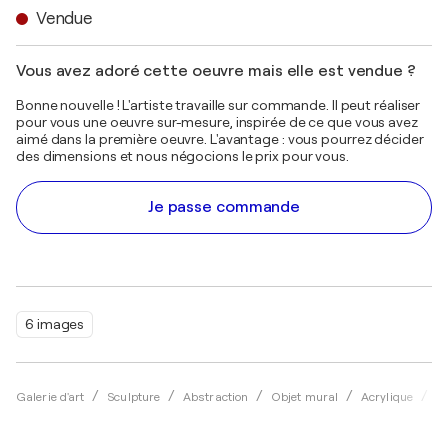
Vendue
Vous avez adoré cette oeuvre mais elle est vendue ?
Bonne nouvelle ! L'artiste travaille sur commande. Il peut réaliser
pour vous une oeuvre sur-mesure, inspirée de ce que vous avez
aimé dans la première oeuvre. L'avantage : vous pourrez décider
des dimensions et nous négocions le prix pour vous.
Je passe commande
6 images
Galerie d'art
Sculpture
Abstraction
Objet mural
Acrylique
An