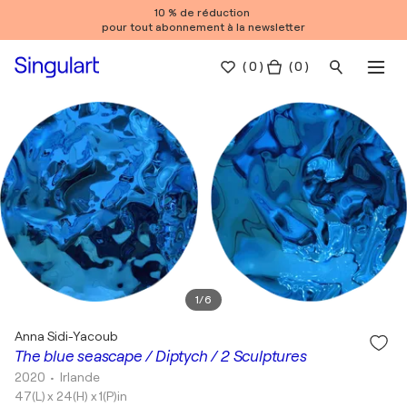
10 % de réduction
pour tout abonnement à la newsletter
(
0
)
( 0 )
1
/
6
Anna Sidi-Yacoub
The blue seascape / Diptych / 2 Sculptures
2020
• Irlande
47(L) x 24(H) x 1(P)in