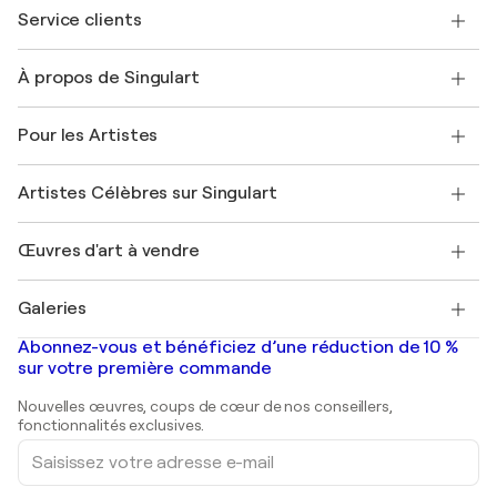
Service clients
Nous contacter
À propos de Singulart
Expédition
Politique de retour
A propos de nous
Témoignages de clients
Pour les Artistes
FAQ
Offrir une carte cadeau
Sociétés affiliées
Rejoignez notre programme commercial
Rejoindre Singulart en tant qu'artiste
Nos artistes
Mon compte
Artistes Célèbres sur Singulart
Se connecter en tant qu'Artiste
Magazine Singulart
Protection acheteur
Emplois
+33 1 76 44 06 42
Henri Matisse
Découvrez une sélection d'art original
Œuvres d'art à vendre
Marc Chagall
Pablo Picasso
Tableaux à vendre
Salvador Dalí
Galeries
Tableaux abstraits à vendre
Banksy
Peintures à l'huile
Mr. Brainwash
Galeries d'art en France
Abonnez-vous et bénéficiez d’une réduction de 10 %
Peintures de paysage
Shepard Fairey
Galeries d'art en Belgique
sur votre première commande
Estampes
Sculptures
Nouvelles œuvres, coups de cœur de nos conseillers,
Peintures acryliques
fonctionnalités exclusives.
Saisissez
votre
adresse