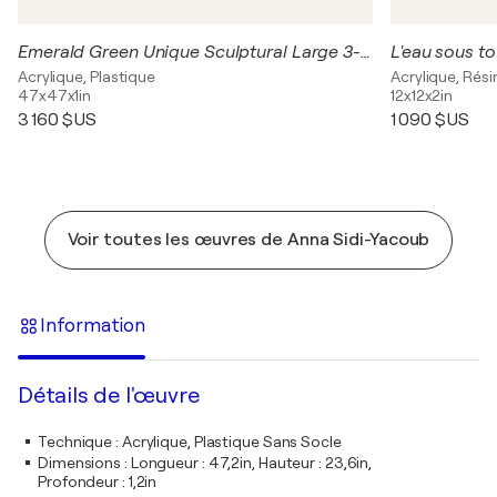
Emerald Green Unique Sculptural Large 3-Dimensional
L'eau sous t
Acrylique, Plastique
Acrylique, Rési
47x47x1in
12x12x2in
3 160 $US
1 090 $US
Voir toutes les œuvres de Anna Sidi-Yacoub
Information
Détails de l'œuvre
Technique
:
Acrylique, Plastique Sans Socle
Dimensions
:
Longueur : 47,2in, Hauteur : 23,6in,
Profondeur : 1,2in