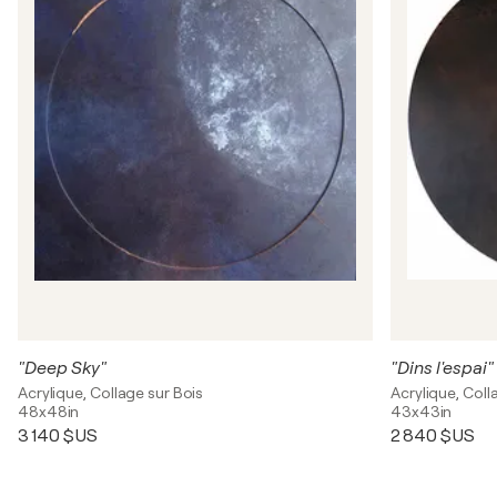
"Deep Sky"
"Dins l'espai"
Acrylique, Collage sur Bois
Acrylique, Coll
48x48in
43x43in
3 140 $US
2 840 $US