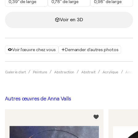
0,39" de large
0,78" de large
0,98" de large
Voir en 3D
Voir l'œuvre chez vous
Demander d'autres photos
Galerie d'art
Peinture
Abstraction
Abstrait
Acrylique
Anna V
Autres œuvres de
Anna Valls