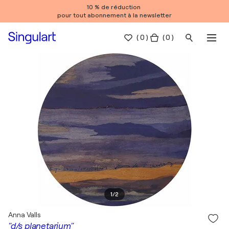
10 % de réduction
pour tout abonnement à la newsletter
(
0
)
( 0 )
1
/
2
Anna Valls
"d/s planetarium"