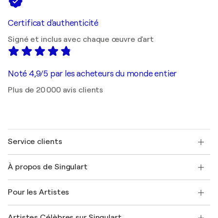
Certificat d'authenticité
Signé et inclus avec chaque œuvre d'art
Noté 4,9/5 par les acheteurs du monde entier
Plus de 20 000 avis clients
Service clients
Nous contacter
À propos de Singulart
Expédition
Politique de retour
A propos de nous
Témoignages de clients
Pour les Artistes
FAQ
Offrir une carte cadeau
Sociétés affiliées
Rejoignez notre programme commercial
Rejoindre Singulart en tant qu'artiste
Nos artistes
Mon compte
Artistes Célèbres sur Singulart