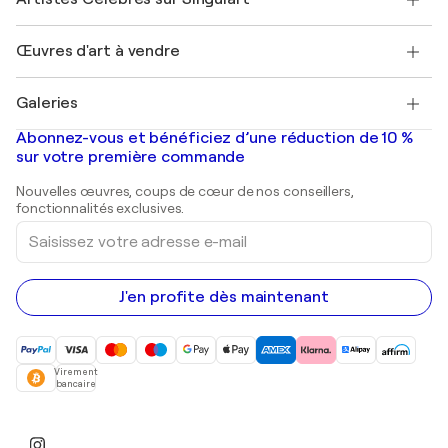
Se connecter en tant qu'Artiste
Magazine Singulart
Protection acheteur
Emplois
+33 1 76 44 06 42
Henri Matisse
Découvrez une sélection d'art original
Œuvres d'art à vendre
Marc Chagall
Pablo Picasso
Tableaux à vendre
Salvador Dalí
Galeries
Tableaux abstraits à vendre
Banksy
Peintures à l'huile
Mr. Brainwash
Galeries d'art en France
Abonnez-vous et bénéficiez d’une réduction de 10 %
Peintures de paysage
Shepard Fairey
Galeries d'art en Belgique
sur votre première commande
Estampes
Sculptures
Nouvelles œuvres, coups de cœur de nos conseillers,
Peintures acryliques
fonctionnalités exclusives.
Saisissez
votre
adresse
e-
mail
J'en profite dès maintenant
Virement
bancaire