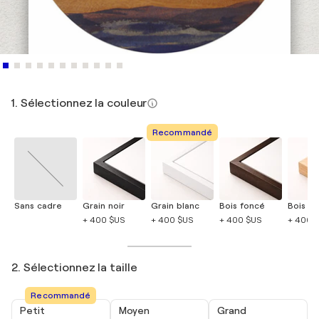
1. Sélectionnez la couleur
Recommandé
Sans cadre
Grain noir
Grain blanc
Bois foncé
Bois cla
+ 400 $US
+ 400 $US
+ 400 $US
+ 400 
2. Sélectionnez la taille
Recommandé
Petit
Moyen
Grand