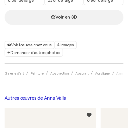
0,39" de large
0,78" de large
0,98" de large
Voir en 3D
Voir l'œuvre chez vous
4 images
Demander d'autres photos
Galerie d'art
Peinture
Abstraction
Abstrait
Acrylique
Anna V
Autres œuvres de
Anna Valls