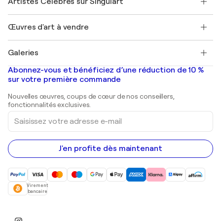
Artistes Célèbres sur Singulart
Se connecter en tant qu'Artiste
Magazine Singulart
Protection acheteur
Emplois
+33 1 76 44 06 42
Henri Matisse
Découvrez une sélection d'art original
Œuvres d'art à vendre
Marc Chagall
Pablo Picasso
Tableaux à vendre
Salvador Dalí
Galeries
Tableaux abstraits à vendre
Banksy
Peintures à l'huile
Mr. Brainwash
Galeries d'art en France
Abonnez-vous et bénéficiez d’une réduction de 10 %
Peintures de paysage
Shepard Fairey
Galeries d'art en Belgique
sur votre première commande
Estampes
Sculptures
Nouvelles œuvres, coups de cœur de nos conseillers,
Peintures acryliques
fonctionnalités exclusives.
Saisissez
votre
adresse
e-
mail
J'en profite dès maintenant
Virement
bancaire