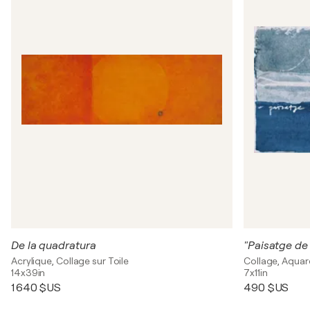
De la quadratura
"Paisatge de
Acrylique, Collage sur Toile
Collage, Aquare
14x39in
7x11in
1 640 $US
490 $US