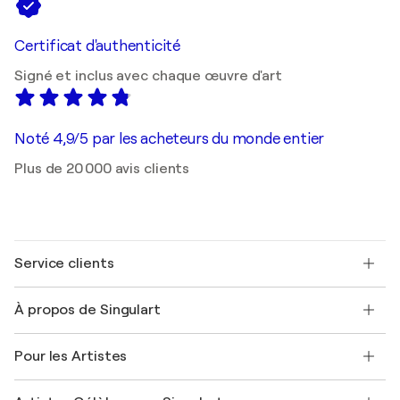
Certificat d'authenticité
Signé et inclus avec chaque œuvre d'art
Noté 4,9/5 par les acheteurs du monde entier
Plus de 20 000 avis clients
Service clients
Nous contacter
À propos de Singulart
Expédition
Politique de retour
A propos de nous
Témoignages de clients
Pour les Artistes
FAQ
Offrir une carte cadeau
Sociétés affiliées
Rejoignez notre programme commercial
Rejoindre Singulart en tant qu'artiste
Nos artistes
Mon compte