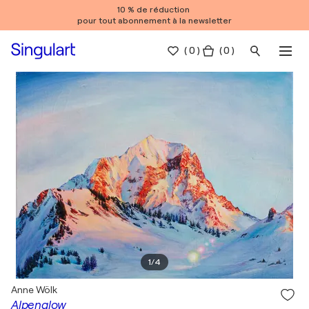
10 % de réduction
pour tout abonnement à la newsletter
(
0
)
( 0 )
1
/
4
Anne Wölk
Alpenglow