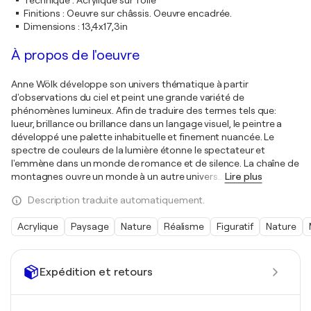
Technique
:
Acrylique sur Toile
Finitions
:
Oeuvre sur châssis. Oeuvre encadrée.
Dimensions
:
13,4x17,3in
À propos de l'oeuvre
Anne Wölk développe son univers thématique à partir
d'observations du ciel et peint une grande variété de
phénomènes lumineux. Afin de traduire des termes tels que:
lueur, brillance ou brillance dans un langage visuel, le peintre a
développé une palette inhabituelle et finement nuancée. Le
spectre de couleurs de la lumière étonne le spectateur et
l'emmène dans un monde de romance et de silence. La chaîne de
montagnes ouvre un monde à un autre univers
…
Lire plus
Description traduite automatiquement.
Acrylique
Paysage
Nature
Réalisme
Figuratif
Nature
Expédition et retours