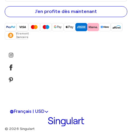
adresse
e-
mail
J'en profite dès maintenant
Virement
bancaire
Français | USD
© 2026 Singulart