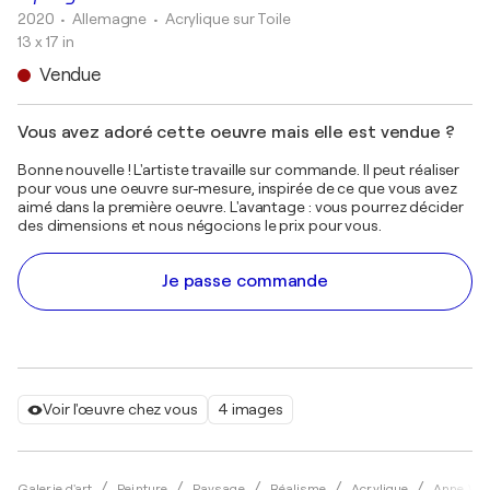
2020
• Allemagne
•
Acrylique sur Toile
13 x 17 in
Vendue
Vous avez adoré cette oeuvre mais elle est vendue ?
Bonne nouvelle ! L'artiste travaille sur commande. Il peut réaliser
pour vous une oeuvre sur-mesure, inspirée de ce que vous avez
aimé dans la première oeuvre. L'avantage : vous pourrez décider
des dimensions et nous négocions le prix pour vous.
Je passe commande
Voir l'œuvre chez vous
4 images
Galerie d'art
Peinture
Paysage
Réalisme
Acrylique
Anne Wöl