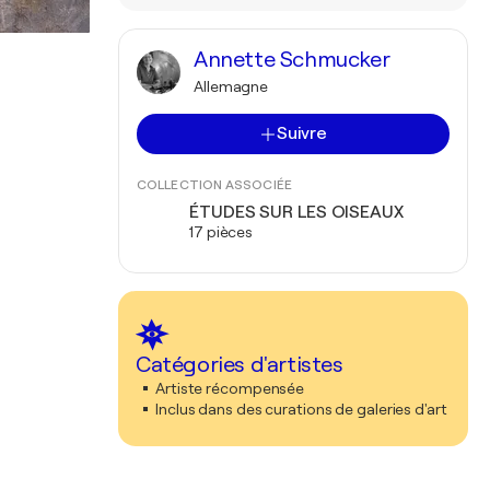
Annette Schmucker
Allemagne
Suivre
COLLECTION ASSOCIÉE
ÉTUDES SUR LES OISEAUX
17 pièces
Catégories d'artistes
Artiste récompensée
Inclus dans des curations de galeries d'art