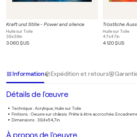
Kraft und Stille - Power and silence
Huile sur Toile
Huile sur Toile
39x39in
47x47in
3 060 $US
4 120 $US
Information
Expédition et retours
Garanti
Détails de l'œuvre
Technique
:
Acrylique, Huile sur Toile
Finitions
:
Oeuvre sur châssis. Prête à être accrochée. Encadre
Dimensions
:
39,4x54,7in
À propos de l'oeuvre