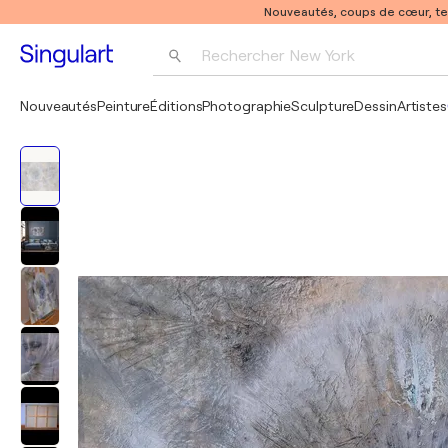
Nouveautés, coups de cœur, t
Rechercher 
New York
Photographie
Nouveautés
Peinture
Éditions
Photographie
Sculpture
Dessin
Artistes
Pop Art
Pablo Picasso