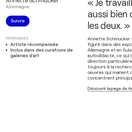
Annette Schmucker
« Je travai
Allemagne
aussi bien 
Suivre
les deux. »
RÉFÉRENCES
Annette Schmucker e
Artiste récompensée
figuré dans des expo
Inclus dans des curations de
Allemagne et en Suis
galeries d'art
autodidacte, ce qui l
direction particulièr
toujours à la recher
œuvres qui marient d
concentrent principal
Découvrir la page de 