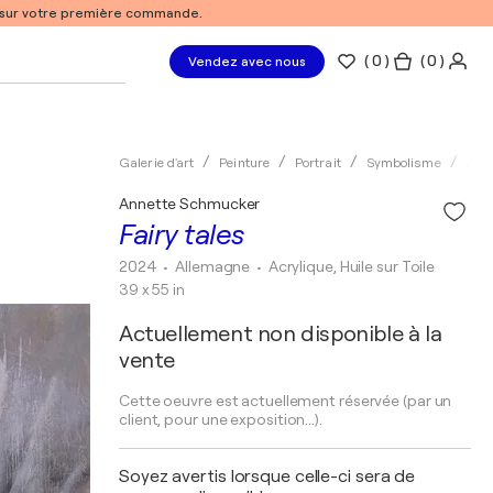
% sur votre première commande.
(
0
)
( 0 )
Vendez avec nous
Galerie d'art
Peinture
Portrait
Symbolisme
Acry
Annette Schmucker
Fairy tales
2024
• Allemagne
•
Acrylique, Huile sur Toile
39 x 55 in
Actuellement non disponible à la
vente
Cette oeuvre est actuellement réservée (par un
client, pour une exposition...).
Soyez avertis lorsque celle-ci sera de