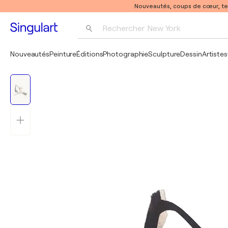
Nouveautés, coups de cœur, t
Rechercher 
New York
Photographie
Nouveautés
Peinture
Éditions
Photographie
Sculpture
Dessin
Artistes
Pop Art
Pablo Picasso