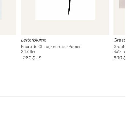
Leiterblume
Grassod
Encre de Chine, Encre sur Papier
Graphite,
24x16in
8x12in
1 260 $US
690 $U