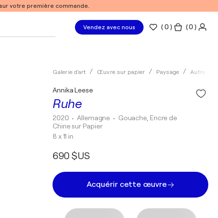
% sur votre première commande.
(
0
)
( 0 )
Vendez avec nous
Galerie d'art
Œuvre sur papier
Paysage
Autre
Annika Leese
Ruhe
2020
• Allemagne
•
Gouache, Encre de
Chine sur Papier
8 x 11 in
690 $US
Acquérir cette œuvre