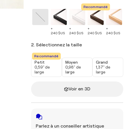
Recommandé
+
+
+
+
+
240 $US
240 $US
240 $US
240 $US
24
2. Sélectionnez la taille
Recommandé
Petit
Moyen
Grand
0,59" de
0,98" de
1,37" de
large
large
large
Voir en 3D
Parlez à un conseiller artistique