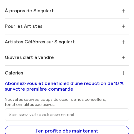
Nous contacter
À propos de Singulart
Expédition
Politique de retour
A propos de nous
Témoignages de clients
Pour les Artistes
FAQ
Offrir une carte cadeau
Sociétés affiliées
Rejoignez notre programme commercial
Rejoindre Singulart en tant qu'artiste
Nos artistes
Mon compte
Artistes Célèbres sur Singulart
Se connecter en tant qu'Artiste
Magazine Singulart
Protection acheteur
Emplois
+33 1 76 44 06 42
Henri Matisse
Découvrez une sélection d'art original
Œuvres d'art à vendre
Marc Chagall
Pablo Picasso
Tableaux à vendre
Salvador Dalí
Galeries
Tableaux abstraits à vendre
Banksy
Peintures à l'huile
Mr. Brainwash
Galeries d'art en France
Abonnez-vous et bénéficiez d’une réduction de 10 %
Peintures de paysage
Shepard Fairey
Galeries d'art en Belgique
sur votre première commande
Estampes
Sculptures
Nouvelles œuvres, coups de cœur de nos conseillers,
Peintures acryliques
fonctionnalités exclusives.
Saisissez
votre
adresse
e-
mail
J'en profite dès maintenant