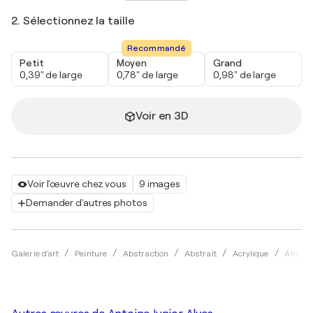
2. Sélectionnez la taille
Recommandé
Petit
Moyen
Grand
0,39" de large
0,78" de large
0,98" de large
Voir en 3D
Voir l'œuvre chez vous
9 images
Demander d'autres photos
Galerie d'art
Peinture
Abstraction
Abstrait
Acrylique
Antoine