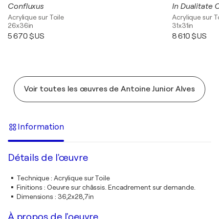
Confluxus
In Dualitate 
Acrylique sur Toile
Acrylique sur T
26x36in
31x31in
5 670 $US
8 610 $US
Voir toutes les œuvres de Antoine Junior Alves
Information
Détails de l'œuvre
Technique
:
Acrylique sur Toile
Finitions
:
Oeuvre sur châssis. Encadrement sur demande.
Dimensions
:
36,2x28,7in
À propos de l'oeuvre