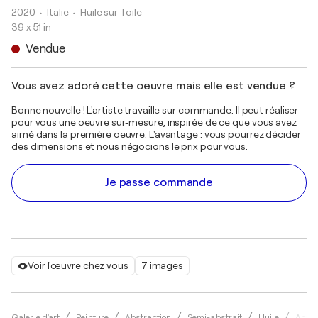
2020
• Italie
•
Huile sur Toile
39 x 51 in
Vendue
Vous avez adoré cette oeuvre mais elle est vendue ?
Bonne nouvelle ! L'artiste travaille sur commande. Il peut réaliser
pour vous une oeuvre sur-mesure, inspirée de ce que vous avez
aimé dans la première oeuvre. L'avantage : vous pourrez décider
des dimensions et nous négocions le prix pour vous.
Je passe commande
Voir l'œuvre chez vous
7 images
Galerie d'art
Peinture
Abstraction
Semi-abstrait
Huile
Anton