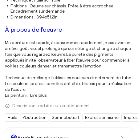
Technique
:
Huile sur Toile
Finitions
:
Oeuvre sur châssis. Prête à être accrochée.
Encadrement sur demande.
Dimensions
:
39,4x51,2in
À propos de l'oeuvre
Ma peinture est rapide, à consommer rapidement, mais avec un
arrière-goût visuel prolongé qui se mélange et change à chaque
fois que vous regardez l'œuvre.La pureté des pigments
appliqués invite l'observateur à fixer l'œuvre pour commencer à
voir les couleurs danser. et transmettre l'émotion.
Technique de mélange J'utilise les couleurs directement du tube.
Les couleurs professionnelles ont été utilisées pour la réalisation
de l'œuvre.
La peinture
…
Lire plus
Description traduite automatiquement.
Huile
Abstraction
Semi-abstrait
Expressionnisme
Impres
Expédition et retours