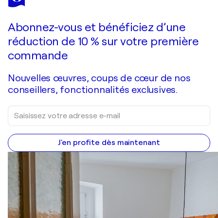
PULIAFICO
Vous avez adoré cette oeuvre mais elle est vendue ?
Falciatura
Abonnez-vous et bénéficiez d’une
Je passe commande
réduction de 10 % sur votre première
commande
Nouvelles œuvres, coups de cœur de nos
conseillers, fonctionnalités exclusives.
J'en profite dès maintenant