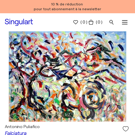
10 % de réduction
pour tout abonnement à la newsletter
(
0
)
( 0 )
1
/
7
Antonino Puliafico
Falciatura