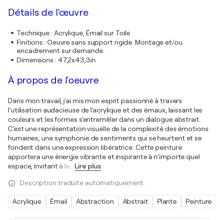
Détails de l'œuvre
Technique
:
Acrylique, Émail sur Toile
Finitions
:
Oeuvre sans support rigide. Montage et/ou
encadrement sur demande.
Dimensions
:
47,2x43,3in
À propos de l'oeuvre
Dans mon travail, j'ai mis mon esprit passionné à travers
l'utilisation audacieuse de l'acrylique et des émaux, laissant les
couleurs et les formes s'entremêler dans un dialogue abstrait.
C'est une représentation visuelle de la complexité des émotions
humaines, une symphonie de sentiments qui se heurtent et se
fondent dans une expression libératrice. Cette peinture
apportera une énergie vibrante et inspirante à n’importe quel
espace, invitant à la
…
Lire plus
Description traduite automatiquement.
Acrylique
Émail
Abstraction
Abstrait
Plante
Peinture