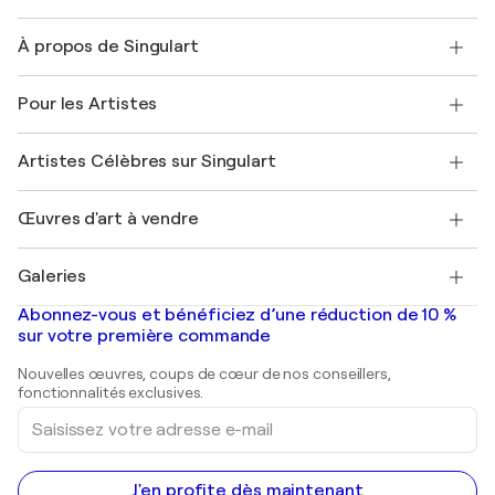
Nous contacter
À propos de Singulart
Expédition
Politique de retour
A propos de nous
Témoignages de clients
Pour les Artistes
FAQ
Offrir une carte cadeau
Sociétés affiliées
Rejoignez notre programme commercial
Rejoindre Singulart en tant qu'artiste
Nos artistes
Mon compte
Artistes Célèbres sur Singulart
Se connecter en tant qu'Artiste
Magazine Singulart
Protection acheteur
Emplois
+33 1 76 44 06 42
Henri Matisse
Découvrez une sélection d'art original
Œuvres d'art à vendre
Marc Chagall
Pablo Picasso
Tableaux à vendre
Salvador Dalí
Galeries
Tableaux abstraits à vendre
Banksy
Peintures à l'huile
Mr. Brainwash
Galeries d'art en France
Abonnez-vous et bénéficiez d’une réduction de 10 %
Peintures de paysage
Shepard Fairey
Galeries d'art en Belgique
sur votre première commande
Estampes
Sculptures
Nouvelles œuvres, coups de cœur de nos conseillers,
Peintures acryliques
fonctionnalités exclusives.
Saisissez
votre
adresse
e-
mail
J'en profite dès maintenant