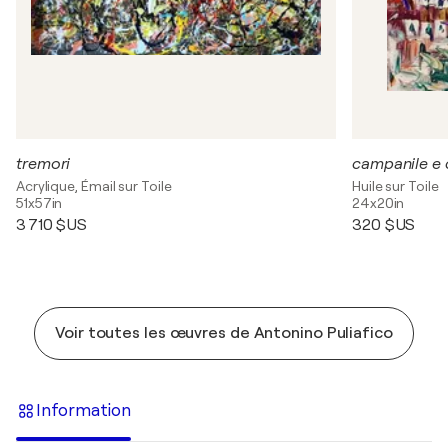
tremori
campanile e 
Acrylique, Émail sur Toile
Huile sur Toile
51x57in
24x20in
3 710 $US
320 $US
Voir toutes les œuvres de Antonino Puliafico
Information