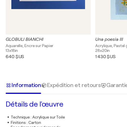
GLOBULI BIANCHI
Una poesia III
Aquarelle, Encre sur Papier
Acrylique, Pastel 
13x18in
28x20in
640 $US
1 430 $US
Information
Expédition et retours
Garanti
Détails de l'œuvre
Technique
:
Acrylique sur Toile
Finitions
:
Carton