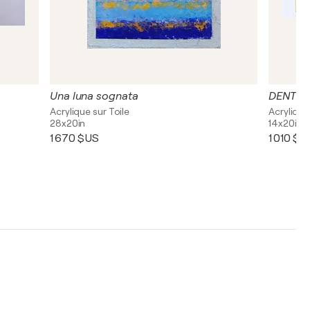
Una luna sognata
DENTI
Acrylique sur Toile
Acrylique
28x20in
14x20in
1 670 $US
1 010 $U