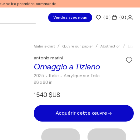
% sur votre première commande.
(
0
)
( 0 )
Vendez avec nous
Galerie d'art
Œuvre sur papier
Abstraction
Expres
antonio marini
Omaggio a Tiziano
2025
• Italie
•
Acrylique sur Toile
28 x 20 in
1 540 $US
Acquérir cette œuvre