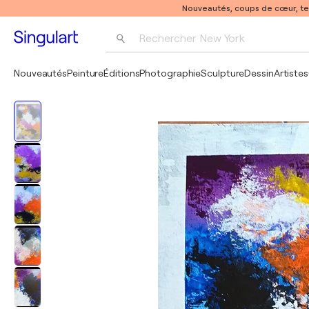
Nouveautés, coups de cœur, t
Rechercher 
New York
Photographie
Nouveautés
Peinture
Éditions
Photographie
Sculpture
Dessin
Artistes
Pop Art
Pablo Picasso