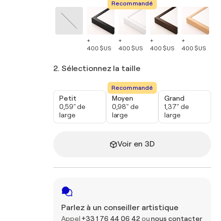
Recommandé
+
+
+
+
+
400 $US
400 $US
400 $US
400 $US
40
2. Sélectionnez la taille
Recommandé
Petit
Moyen
Grand
0,59" de
0,98" de
1,37" de
large
large
large
Voir en 3D
Parlez à un conseiller artistique
Appel
+33 1 76 44 06 42
ou
nous contacter