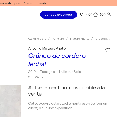
% sur votre première commande.
(
0
)
( 0 )
Vendez avec nous
Galerie d'art
Peinture
Nature morte
Classique
Antonio Mateos Prieto
Cráneo de cordero
lechal
2012
• Espagne
•
Huile sur Bois
15 x 24 in
Actuellement non disponible à la
vente
Cette oeuvre est actuellement réservée (par un
client, pour une exposition...).