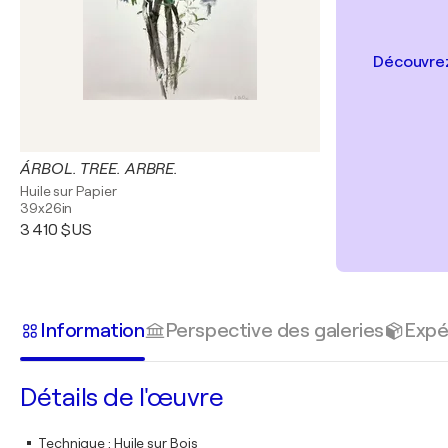
Découvrez
ÁRBOL. TREE. ARBRE.
Huile sur Papier
39x26in
3 410 $US
Information
Perspective des galeries
Expé
Détails de l'œuvre
Technique
:
Huile sur Bois