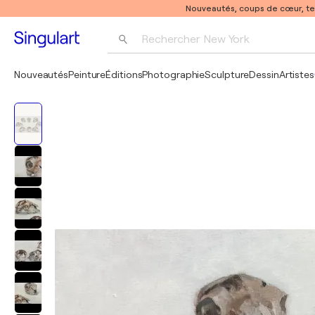
Nouveautés, coups de cœur, t
Rechercher 
New York
Photographie
Nouveautés
Peinture
Éditions
Photographie
Sculpture
Dessin
Artistes
Pop Art
Pablo Picasso