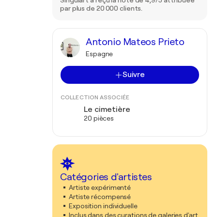
Singulart a reçu la note de 4,9/5 attribuée
par plus de 20 000 clients.
Antonio Mateos Prieto
Espagne
Suivre
COLLECTION ASSOCIÉE
Le cimetière
20 pièces
Catégories d'artistes
Artiste expérimenté
Artiste récompensé
Exposition individuelle
Inclus dans des curations de galeries d'art