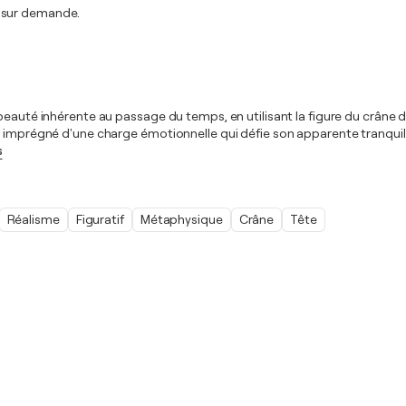
t sur demande.
beauté inhérente au passage du temps, en utilisant la figure du crâne d
 imprégné d'une charge émotionnelle qui défie son apparente tranquilli
s
Réalisme
Figuratif
Métaphysique
Crâne
Tête