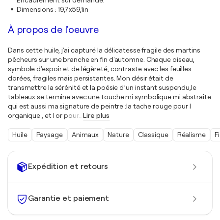
Dimensions
:
19,7x59,1in
À propos de l'oeuvre
Dans cette huile, j'ai capturé la délicatesse fragile des martins
pêcheurs sur une branche en fin d'automne. Chaque oiseau,
symbole d'espoir et de légèreté, contraste avec les feuilles
dorées, fragiles mais persistantes. Mon désir était de
transmettre la sérénité et la poésie d’un instant suspendu,le
tableaux se termine avec une touche mi symbolique mi abstraite
qui est aussi ma signature de peintre :la tache rouge pour l
organique , et l or pour
…
Lire plus
Huile
Paysage
Animaux
Nature
Classique
Réalisme
F
Expédition et retours
Garantie et paiement