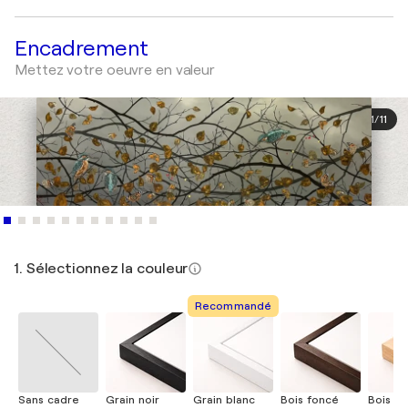
Encadrement
Mettez votre oeuvre en valeur
1
/
11
1. Sélectionnez la couleur
Recommandé
Sans cadre
Grain noir
Grain blanc
Bois foncé
Bois cla