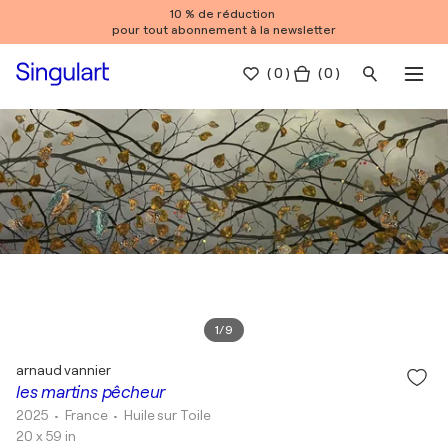
10 % de réduction
pour tout abonnement à la newsletter
(
0
)
( 0 )
1
/
9
arnaud vannier
les martins pêcheur
2025
• France
•
Huile sur Toile
20 x 59 in