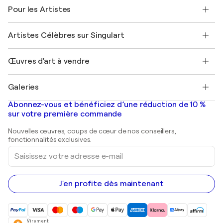
A propos de nous
Témoignages de clients
Pour les Artistes
FAQ
Offrir une carte cadeau
Sociétés affiliées
Rejoignez notre programme commercial
Rejoindre Singulart en tant qu'artiste
Nos artistes
Mon compte
Artistes Célèbres sur Singulart
Se connecter en tant qu'Artiste
Magazine Singulart
Protection acheteur
Emplois
+33 1 76 44 06 42
Henri Matisse
Découvrez une sélection d'art original
Œuvres d'art à vendre
Marc Chagall
Pablo Picasso
Tableaux à vendre
Salvador Dalí
Galeries
Tableaux abstraits à vendre
Banksy
Peintures à l'huile
Mr. Brainwash
Galeries d'art en France
Abonnez-vous et bénéficiez d’une réduction de 10 %
Peintures de paysage
Shepard Fairey
Galeries d'art en Belgique
sur votre première commande
Estampes
Sculptures
Nouvelles œuvres, coups de cœur de nos conseillers,
Peintures acryliques
fonctionnalités exclusives.
Saisissez
votre
adresse
e-
mail
J'en profite dès maintenant
Virement