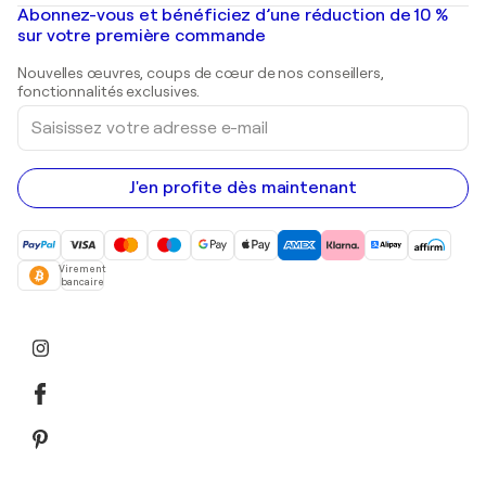
Peintures à l'huile
Mr. Brainwash
Galeries d'art en France
Abonnez-vous et bénéficiez d’une réduction de 10 %
Peintures de paysage
Shepard Fairey
Galeries d'art en Belgique
sur votre première commande
Estampes
Sculptures
Nouvelles œuvres, coups de cœur de nos conseillers,
Peintures acryliques
fonctionnalités exclusives.
Saisissez
votre
adresse
e-
mail
J'en profite dès maintenant
Virement
bancaire