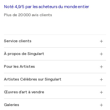
Noté 4,9/5 par les acheteurs du monde entier
Plus de 20 000 avis clients
Service clients
Nous contacter
À propos de Singulart
Expédition
Politique de retour
A propos de nous
Témoignages de clients
Pour les Artistes
FAQ
Offrir une carte cadeau
Sociétés affiliées
Rejoignez notre programme commercial
Rejoindre Singulart en tant qu'artiste
Nos artistes
Mon compte
Artistes Célèbres sur Singulart
Se connecter en tant qu'Artiste
Magazine Singulart
Protection acheteur
Emplois
+33 1 76 44 06 42
Henri Matisse
Découvrez une sélection d'art original
Œuvres d'art à vendre
Marc Chagall
Pablo Picasso
Tableaux à vendre
Salvador Dalí
Galeries
Tableaux abstraits à vendre
Banksy