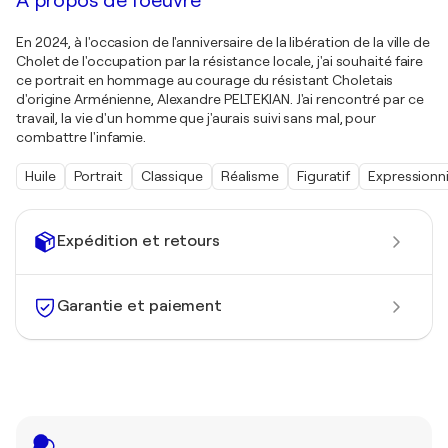
À propos de l'oeuvre
En 2024, à l'occasion de l'anniversaire de la libération de la ville de
Cholet de l'occupation par la résistance locale, j'ai souhaité faire
ce portrait en hommage au courage du résistant Choletais
d'origine Arménienne, Alexandre PELTEKIAN. J'ai rencontré par ce
travail, la vie d'un homme que j'aurais suivi sans mal, pour
combattre l'infamie.
Huile
Portrait
Classique
Réalisme
Figuratif
Expressionn
Expédition et retours
Garantie et paiement