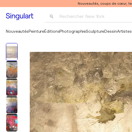
Nouveautés, coups de cœur, t
Rechercher 
New York
Photographie
Nouveautés
Peinture
Éditions
Photographie
Sculpture
Dessin
Artistes
Pop Art
Pablo Picasso