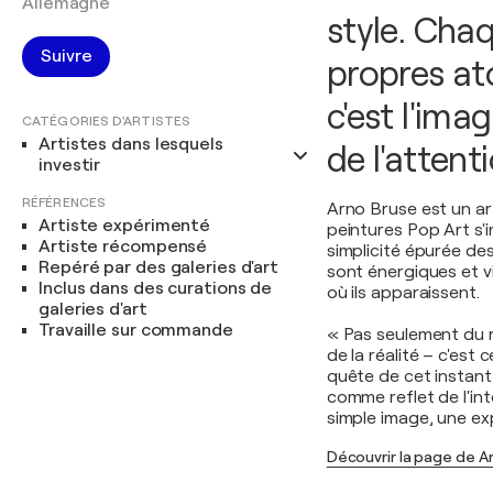
Allemagne
style. Chaq
Suivre
propres ato
c'est l'ima
CATÉGORIES D'ARTISTES
Artistes dans lesquels
de l'attent
investir
RÉFÉRENCES
Arno Bruse est un ar
Artiste expérimenté
peintures Pop Art s'i
Artiste récompensé
simplicité épurée de
Repéré par des galeries d'art
sont énergiques et v
Inclus dans des curations de
où ils apparaissent.
galeries d'art
Travaille sur commande
« Pas seulement du 
de la réalité – c'est
quête de cet instant 
comme reflet de l'int
simple image, une exp
Découvrir la page de A