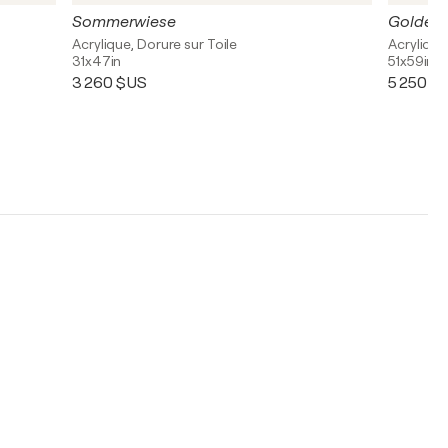
Sommerwiese
Golden 
Acrylique, Dorure sur Toile
Acrylique
31x47in
51x59in
3 260 $US
5 250 $