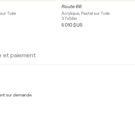
Route 66
sur Toile
Acrylique, Pastel sur Toile
37x56in
5 010 $US
e et paiement
ment sur demande.