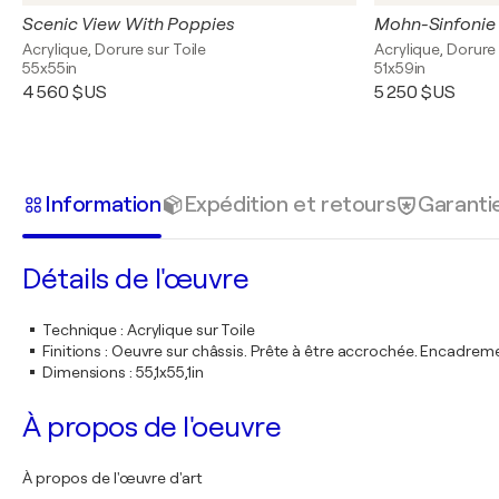
Scenic View With Poppies
Mohn-Sinfonie
Acrylique, Dorure sur Toile
Acrylique, Dorure 
55x55in
51x59in
4 560 $US
5 250 $US
Information
Expédition et retours
Garanti
Détails de l'œuvre
Technique
:
Acrylique sur Toile
Finitions
:
Oeuvre sur châssis. Prête à être accrochée. Encadre
Dimensions
:
55,1x55,1in
À propos de l'oeuvre
À propos de l'œuvre d'art