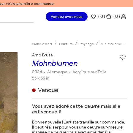
% sur votre première commande.
(
0
)
( 0 )
Vendez avec nous
Galerie d'art
Peinture
Paysage
Minimalisme
Ac
Arno Bruse
Mohnblumen
2024
• Allemagne
•
Acrylique sur Toile
55 x 55 in
Vendue
Vous avez adoré cette oeuvre mais elle
est vendue ?
Bonne nouvelle ! L'artiste travaille sur commande.
Il peut réaliser pour vous une oeuvre sur-mesure,
inspirée de ce que vous avez aimé dans la