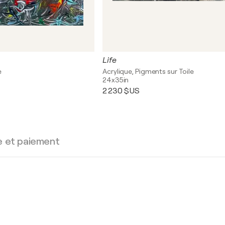
Life
e
Acrylique, Pigments sur Toile
24x35in
2 230 $US
e et paiement