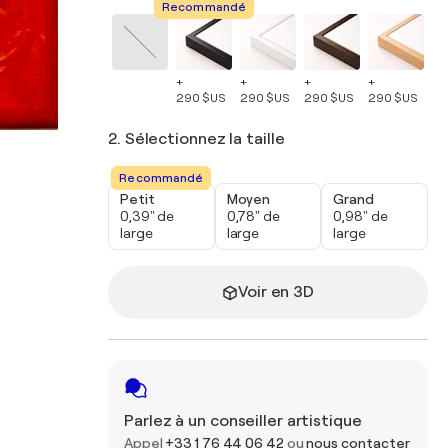
Recommandé
+
+
+
+
+
290 $US
290 $US
290 $US
290 $US
29
2. Sélectionnez la taille
Recommandé
Petit
Moyen
Grand
0,39" de
0,78" de
0,98" de
large
large
large
Voir en 3D
Parlez à un conseiller artistique
Appel
+33 1 76 44 06 42
ou
nous contacter