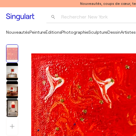
Nouveautés, coups de cœur, t
Rechercher 
New York
Photographie
Nouveautés
Peinture
Éditions
Photographie
Sculpture
Dessin
Artistes
Pop Art
Pablo Picasso