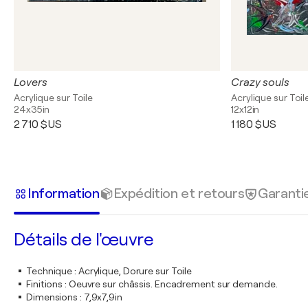
Lovers
Crazy souls
Acrylique sur Toile
Acrylique sur Toil
24x35in
12x12in
2 710 $US
1 180 $US
Information
Expédition et retours
Garanti
Détails de l'œuvre
Technique
:
Acrylique, Dorure sur Toile
Finitions
:
Oeuvre sur châssis. Encadrement sur demande.
Dimensions
:
7,9x7,9in