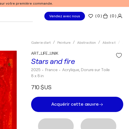
% sur votre première commande.
(
0
)
( 0 )
Vendez avec nous
Galerie d'art
Peinture
Abstraction
Abstrait
Acry
ART_LIFE_UNIK
Stars and fire
2025
• France
•
Acrylique, Dorure sur Toile
8 x 8 in
710 $US
Acquérir cette œuvre