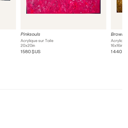
Pinksouls
Brownso
Acrylique sur Toile
Acrylique
20x20in
16x16in
1 580 $US
1 440 $