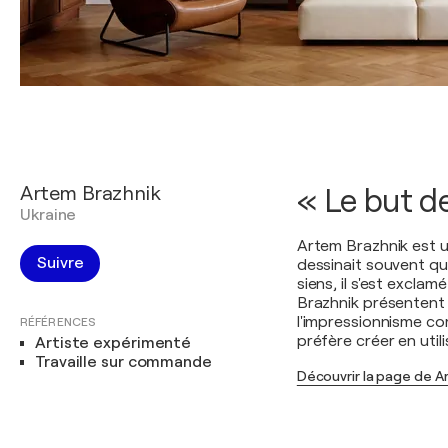
Artem Brazhnik
« Le but de 
Ukraine
Artem Brazhnik est un
Suivre
dessinait souvent qua
siens, il s'est exclam
Brazhnik présentent 
l'impressionnisme com
RÉFÉRENCES
préfère créer en utili
Artiste expérimenté
Travaille sur commande
Découvrir la page de A