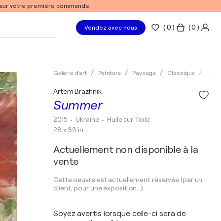
% sur votre première commande.
(
0
)
( 0 )
Vendez avec nous
Galerie d'art
Peinture
Paysage
Classique
Huile
Artem Brazhnik
Summer
2015
• Ukraine
•
Huile sur Toile
28 x 33 in
Actuellement non disponible à la
vente
Cette oeuvre est actuellement réservée (par un
client, pour une exposition...).
Soyez avertis lorsque celle-ci sera de