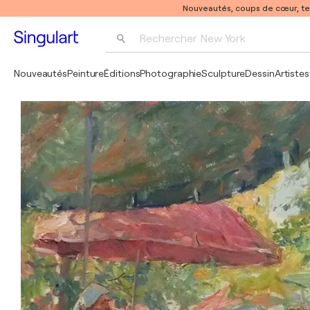
Nouveautés, coups de cœur, t
Rechercher 
New York
Photographie
Nouveautés
Peinture
Éditions
Photographie
Sculpture
Dessin
Artistes
Pop Art
Pablo Picasso