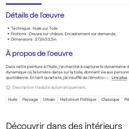
Détails de l'œuvre
Technique
:
Huile sur Toile
Finitions
:
Oeuvre sur châssis. Encadrement sur demande.
Dimensions
:
27,6x33,5in
À propos de l'oeuvre
Dans cette peinture à l’huile, j’ai cherché à capturer le dynamisme
dynamique où la lumière danse sur la toile, donnant vie aux perso
quotidienne. En tant qu'artiste, j'ai insufflé de l'émotion à
…
Lire plus
Description traduite automatiquement.
Huile
Paysage
Urbain
Histoire et Politique
Classique
Ré
Découvrir dans des intérieurs