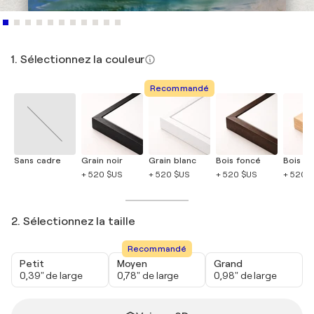
1. Sélectionnez la couleur
Recommandé
Sans cadre
Grain noir
Grain blanc
Bois foncé
Bois cla
+ 520 $US
+ 520 $US
+ 520 $US
+ 520 
2. Sélectionnez la taille
Recommandé
Petit
Moyen
Grand
0,39" de large
0,78" de large
0,98" de large