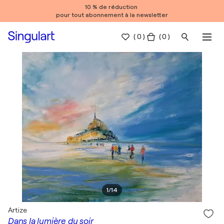
10 % de réduction
pour tout abonnement à la newsletter
(
0
)
( 0 )
1
/
14
Artize
Dans la lumière du soir