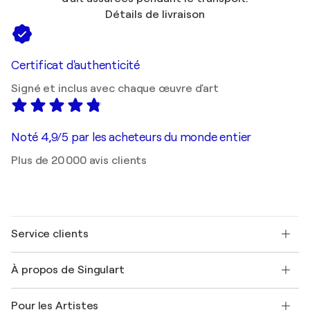
Détails de livraison
Certificat d'authenticité
Signé et inclus avec chaque œuvre d'art
Noté 4,9/5 par les acheteurs du monde entier
Plus de 20 000 avis clients
Service clients
Nous contacter
À propos de Singulart
Expédition
Politique de retour
A propos de nous
Témoignages de clients
Pour les Artistes
FAQ