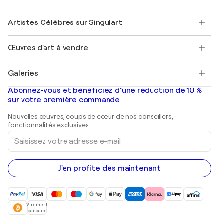
Offrir une carte cadeau
Sociétés affiliées
Rejoignez notre programme commercial
Rejoindre Singulart en tant qu'artiste
Nos artistes
Mon compte
Artistes Célèbres sur Singulart
Se connecter en tant qu'Artiste
Magazine Singulart
Protection acheteur
Emplois
+33 1 76 44 06 42
Henri Matisse
Découvrez une sélection d'art original
Œuvres d'art à vendre
Marc Chagall
Pablo Picasso
Tableaux à vendre
Salvador Dalí
Galeries
Tableaux abstraits à vendre
Banksy
Peintures à l'huile
Mr. Brainwash
Galeries d'art en France
Abonnez-vous et bénéficiez d’une réduction de 10 %
Peintures de paysage
Shepard Fairey
Galeries d'art en Belgique
sur votre première commande
Estampes
Sculptures
Nouvelles œuvres, coups de cœur de nos conseillers,
Peintures acryliques
fonctionnalités exclusives.
Saisissez
votre
adresse
e-
mail
J'en profite dès maintenant
Virement
bancaire