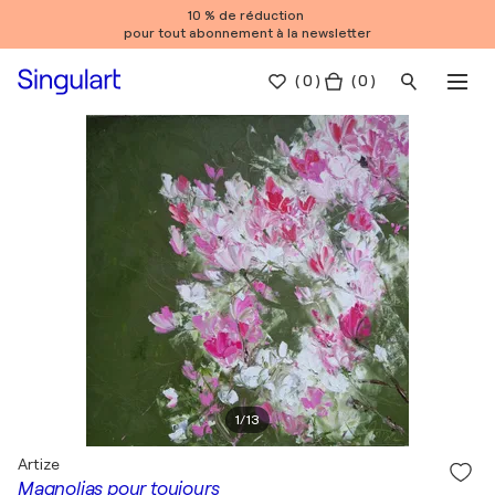
10 % de réduction
pour tout abonnement à la newsletter
(
0
)
( 0 )
1
/
13
Artize
Magnolias pour toujours