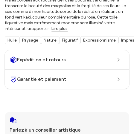
vraies corolles aux touches de roses poudrés. J'ai chercher a
transcrire la beauté des magnolias et la fragilité de ses fleurs. Je
suis comme à mon habitude sortie de la réalité en réalisant un
fond vert kaki, couleur complémentaire du rose. Cette toile
figurative mais extrêmement moderne sera illuminé votre
intérieur et lui apporter
…
Lire plus
Huile
Paysage
Nature
Figuratif
Expressionnisme
Impre
Expédition et retours
Garantie et paiement
Parlez à un conseiller artistique