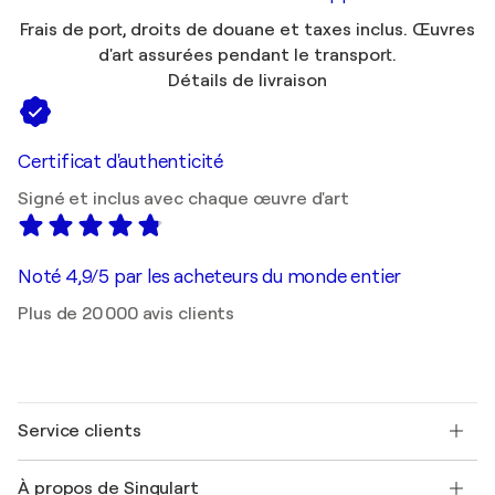
Frais de port, droits de douane et taxes inclus. Œuvres
d'art assurées pendant le transport.
Détails de livraison
Certificat d'authenticité
Signé et inclus avec chaque œuvre d'art
Noté 4,9/5 par les acheteurs du monde entier
Plus de 20 000 avis clients
Service clients
Nous contacter
À propos de Singulart
Expédition