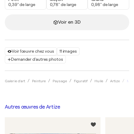
0,39" de large
0,78" de large
0,98" de large
Voir en 3D
Voir l'œuvre chez vous
11 images
Demander d'autres photos
Magn
Galerie d'art
Peinture
Paysage
Figuratif
Huile
Artize
Autres œuvres de
Artize