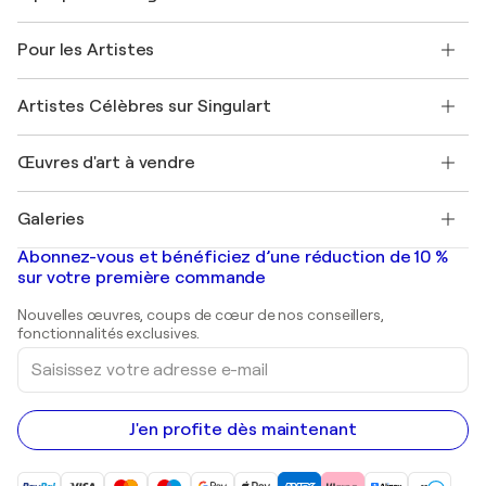
Politique de retour
A propos de nous
Témoignages de clients
Pour les Artistes
FAQ
Offrir une carte cadeau
Sociétés affiliées
Rejoignez notre programme commercial
Rejoindre Singulart en tant qu'artiste
Nos artistes
Mon compte
Artistes Célèbres sur Singulart
Se connecter en tant qu'Artiste
Magazine Singulart
Protection acheteur
Emplois
+33 1 76 44 06 42
Henri Matisse
Découvrez une sélection d'art original
Œuvres d'art à vendre
Marc Chagall
Pablo Picasso
Tableaux à vendre
Salvador Dalí
Galeries
Tableaux abstraits à vendre
Banksy
Peintures à l'huile
Mr. Brainwash
Galeries d'art en France
Abonnez-vous et bénéficiez d’une réduction de 10 %
Peintures de paysage
Shepard Fairey
Galeries d'art en Belgique
sur votre première commande
Estampes
Sculptures
Nouvelles œuvres, coups de cœur de nos conseillers,
Peintures acryliques
fonctionnalités exclusives.
Saisissez
votre
adresse
e-
mail
J'en profite dès maintenant