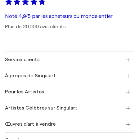
Noté 4,9/5 par les acheteurs du monde entier
Plus de 20 000 avis clients
Service clients
Nous contacter
À propos de Singulart
Expédition
Politique de retour
A propos de nous
Témoignages de clients
Pour les Artistes
FAQ
Offrir une carte cadeau
Sociétés affiliées
Rejoignez notre programme commercial
Rejoindre Singulart en tant qu'artiste
Nos artistes
Mon compte
Artistes Célèbres sur Singulart
Se connecter en tant qu'Artiste
Magazine Singulart
Protection acheteur
Emplois
+33 1 76 44 06 42
Henri Matisse
Découvrez une sélection d'art original
Œuvres d'art à vendre
Marc Chagall
Pablo Picasso
Tableaux à vendre
Salvador Dalí