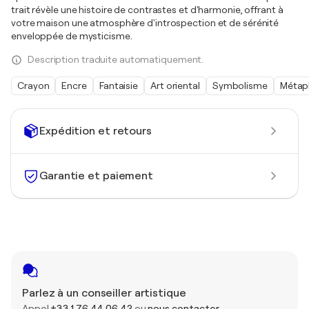
trait révèle une histoire de contrastes et d'harmonie, offrant à
votre maison une atmosphère d'introspection et de sérénité
enveloppée de mysticisme.
Description traduite automatiquement.
Crayon
Encre
Fantaisie
Art oriental
Symbolisme
Métap
Expédition et retours
Garantie et paiement
Parlez à un conseiller artistique
Appel
+33 1 76 44 06 42
ou
nous contacter