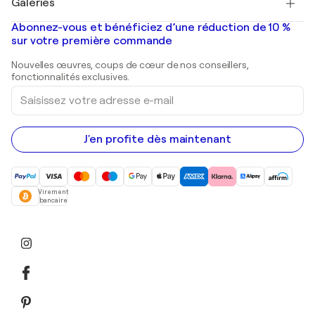
Galeries
Tableaux abstraits à vendre
Banksy
Peintures à l'huile
Mr. Brainwash
Galeries d'art en France
Abonnez-vous et bénéficiez d’une réduction de 10 %
Peintures de paysage
Shepard Fairey
Galeries d'art en Belgique
sur votre première commande
Estampes
Sculptures
Nouvelles œuvres, coups de cœur de nos conseillers,
Peintures acryliques
fonctionnalités exclusives.
Saisissez
votre
adresse
e-
mail
J'en profite dès maintenant
Virement
bancaire