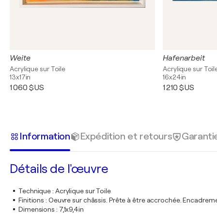
Weite
Hafenarbeit
Acrylique sur Toile
Acrylique sur Toil
13x17in
16x24in
1 060 $US
1 210 $US
Information
Expédition et retours
Garanti
Détails de l'œuvre
Technique
:
Acrylique sur Toile
Finitions
:
Oeuvre sur châssis. Prête à être accrochée. Encadre
Dimensions
:
7,1x9,4in