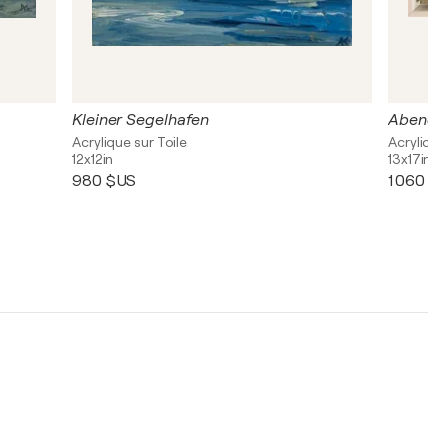
Kleiner Segelhafen
Abends
Acrylique sur Toile
Acrylique
12x12in
13x17in
980 $US
1 060 $