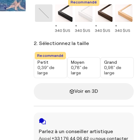
Recommandé
+
+
+
+
+
340 $US
340 $US
340 $US
340 $US
34
2. Sélectionnez la taille
Recommandé
Petit
Moyen
Grand
0,39" de
0,78" de
0,98" de
large
large
large
Voir en 3D
Parlez à un conseiller artistique
Appel
+33 1 76 44 06 42
ou
nous contacter