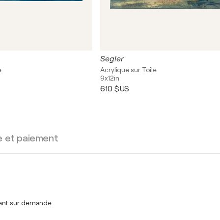
Segler
e
Acrylique sur Toile
9x12in
610 $US
e et paiement
ment sur demande.