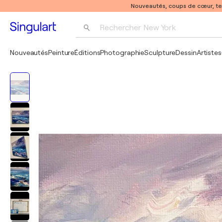
Nouveautés, coups de cœur, t
Rechercher 
New York
Photographie
Nouveautés
Peinture
Éditions
Photographie
Sculpture
Dessin
Artistes
Pop Art
Pablo Picasso