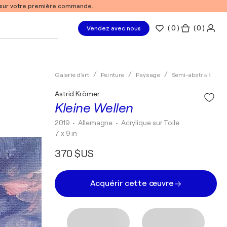
% sur votre première commande.
(
0
)
( 0 )
Vendez avec nous
Galerie d'art
Peinture
Paysage
Semi-abstrait
A
Astrid Krömer
Kleine Wellen
2019
• Allemagne
•
Acrylique sur Toile
7 x 9 in
370 $US
Acquérir cette œuvre