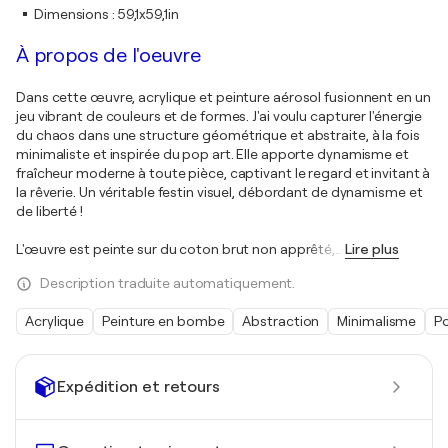
Dimensions
:
59,1x59,1in
À propos de l'oeuvre
Dans cette œuvre, acrylique et peinture aérosol fusionnent en un
jeu vibrant de couleurs et de formes. J'ai voulu capturer l'énergie
du chaos dans une structure géométrique et abstraite, à la fois
minimaliste et inspirée du pop art. Elle apporte dynamisme et
fraîcheur moderne à toute pièce, captivant le regard et invitant à
la rêverie. Un véritable festin visuel, débordant de dynamisme et
de liberté !
L'œuvre est peinte sur du coton brut non apprêté,
…
Lire plus
Description traduite automatiquement.
Acrylique
Peinture en bombe
Abstraction
Minimalisme
Po
Expédition et retours