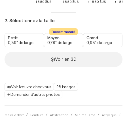
+ 1 880 $US
+ 1 880 $US
+ 1 880 $US
+ 1 880
2. Sélectionnez la taille
Recommandé
Petit
Moyen
Grand
0,39" de large
0,78" de large
0,98" de large
Voir en 3D
Voir l'œuvre chez vous
28 images
Demander d'autres photos
Galerie d'art
Peinture
Abstraction
Minimalisme
Acrylique
As