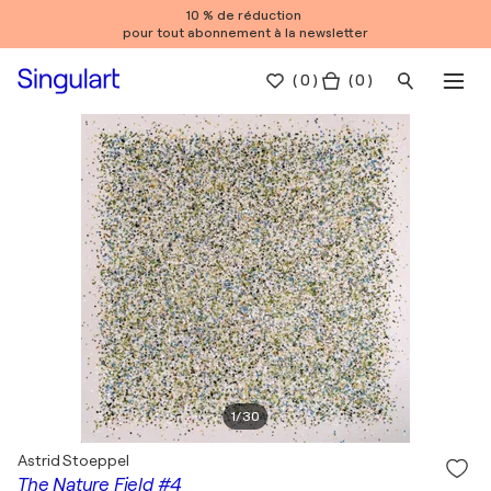
10 % de réduction
pour tout abonnement à la newsletter
(
0
)
( 0 )
1
/
30
Astrid Stoeppel
The Nature Field #4