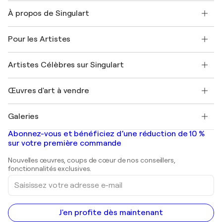
Nous contacter
À propos de Singulart
Expédition
Politique de retour
A propos de nous
Témoignages de clients
Pour les Artistes
FAQ
Offrir une carte cadeau
Sociétés affiliées
Rejoignez notre programme commercial
Rejoindre Singulart en tant qu'artiste
Nos artistes
Mon compte
Artistes Célèbres sur Singulart
Se connecter en tant qu'Artiste
Magazine Singulart
Protection acheteur
Emplois
+33 1 76 44 06 42
Henri Matisse
Découvrez une sélection d'art original
Œuvres d'art à vendre
Marc Chagall
Pablo Picasso
Tableaux à vendre
Salvador Dalí
Galeries
Tableaux abstraits à vendre
Banksy
Peintures à l'huile
Mr. Brainwash
Galeries d'art en France
Abonnez-vous et bénéficiez d’une réduction de 10 %
Peintures de paysage
Shepard Fairey
Galeries d'art en Belgique
sur votre première commande
Estampes
Sculptures
Nouvelles œuvres, coups de cœur de nos conseillers,
Peintures acryliques
fonctionnalités exclusives.
Saisissez
votre
adresse
e-
mail
J'en profite dès maintenant