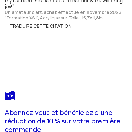
my husband. You can be sure that her work will bring
joy!"
Un amateur d'art, achat effectué en novembre 2023:
"Formation XS1",
Acrylique sur Toile
,
15,7x11,8in
TRADUIRE CETTE CITATION
ASTRID STOEPPEL
The Nature Field #4
6 740 $US
Faire une offre
Acquérir
Abonnez-vous et bénéficiez d’une
réduction de 10 % sur votre première
commande