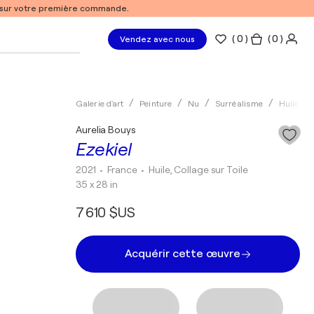
% sur votre première commande.
(
0
)
( 0 )
Vendez avec nous
Galerie d'art
Peinture
Nu
Surréalisme
Huile
Aurelia Bouys
Ezekiel
2021
• France
•
Huile, Collage sur Toile
35 x 28 in
7 610 $US
Acquérir cette œuvre