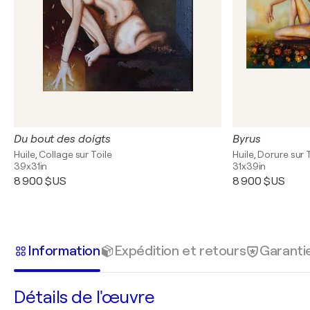
Du bout des doigts
Byrus
Huile, Collage sur Toile
Huile, Dorure sur 
39x31in
31x39in
8 900 $US
8 900 $US
Information
Expédition et retours
Garanti
Détails de l'œuvre