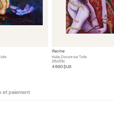
Racine
Toile
Huile, Dorure sur Toile
28x20in
4 890 $US
e et paiement