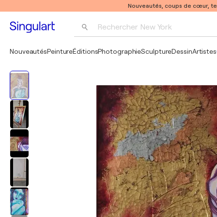
Nouveautés, coups de cœur, t
Rechercher 
New York
Photographie
Nouveautés
Peinture
Éditions
Photographie
Sculpture
Dessin
Artistes
Pop Art
Pablo Picasso