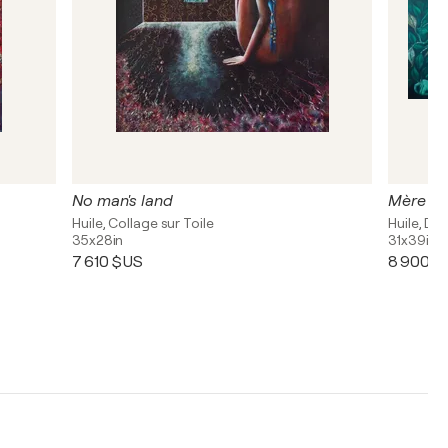
No man's land
Mère na
Huile, Collage sur Toile
Huile, Dor
35x28in
31x39in
7 610 $US
8 900 $