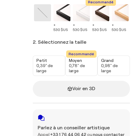
Recommandé
+
+
+
+
+
530 $US
530 $US
530 $US
530 $US
53
2. Sélectionnez la taille
Recommandé
Petit
Moyen
Grand
0,39" de
0,78" de
0,98" de
large
large
large
Voir en 3D
Parlez à un conseiller artistique
Appel
+33 1 76 44 06 42
ou
nous contacter