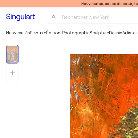
Nouveautés, coups de cœur, t
Rechercher 
New York
Photographie
Nouveautés
Peinture
Éditions
Photographie
Sculpture
Dessin
Artistes
Pop Art
Pablo Picasso