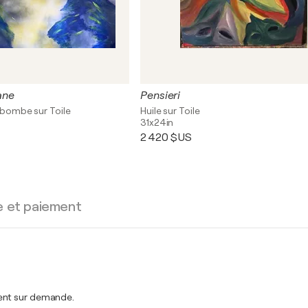
ane
Pensieri
n bombe sur Toile
Huile sur Toile
31x24in
2 420 $US
e et paiement
ment sur demande.