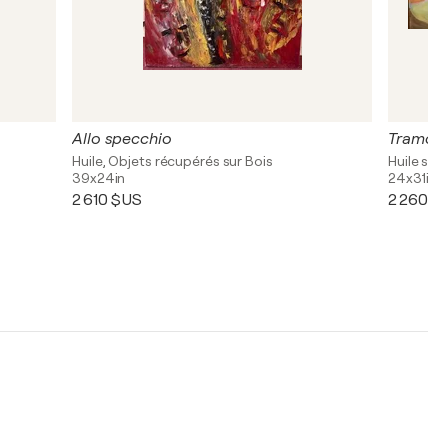
Allo specchio
Tramon
Huile, Objets récupérés sur Bois
Huile sur 
39x24in
24x31in
2 610 $US
2 260 $