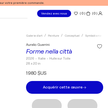
% sur votre première commande.
(
0
)
( 0 )
Vendez avec nous
Galerie d'art
Peinture
Conceptuel
Symbolisme
Aurelio Guerrini
Forme nella città
2026
• Italie
•
Huile sur Toile
28 x 20 in
1 980 $US
Acquérir cette œuvre