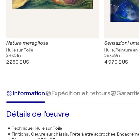
Natura meragliosa
Sensazioni um
Huile sur Toile
Huile, Peinture e
24x31in
59x59in
2 260 $US
4 970 $US
Information
Expédition et retours
Garanti
Détails de l'œuvre
Technique
:
Huile sur Toile
Finitions
:
Oeuvre sur châssis. Prête à être accrochée. Encadre