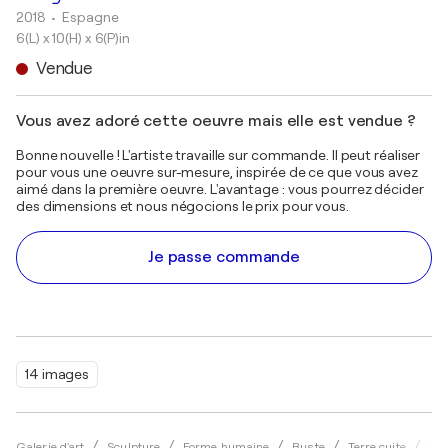
2018
• Espagne
6(L) x 10(H) x 6(P)in
Vendue
Vous avez adoré cette oeuvre mais elle est vendue ?
Bonne nouvelle ! L'artiste travaille sur commande. Il peut réaliser
pour vous une oeuvre sur-mesure, inspirée de ce que vous avez
aimé dans la première oeuvre. L'avantage : vous pourrez décider
des dimensions et nous négocions le prix pour vous.
Je passe commande
14 images
Galerie d'art
Sculpture
Forme humaine
Buste
Terre cuite
Bap