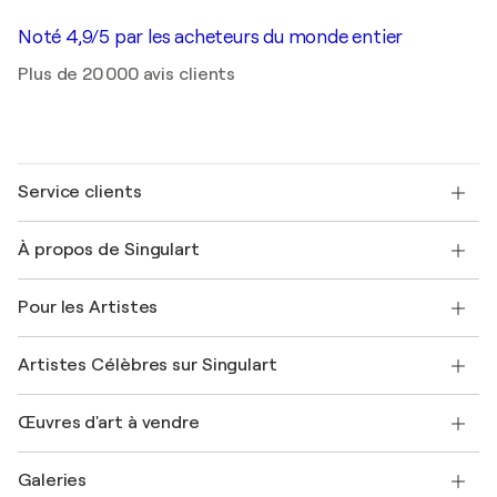
Noté 4,9/5 par les acheteurs du monde entier
Plus de 20 000 avis clients
Service clients
Nous contacter
À propos de Singulart
Expédition
Politique de retour
A propos de nous
Témoignages de clients
Pour les Artistes
FAQ
Offrir une carte cadeau
Sociétés affiliées
Rejoignez notre programme commercial
Rejoindre Singulart en tant qu'artiste
Nos artistes
Mon compte
Artistes Célèbres sur Singulart
Se connecter en tant qu'Artiste
Magazine Singulart
Protection acheteur
Emplois
+33 1 76 44 06 42
Henri Matisse
Découvrez une sélection d'art original
Œuvres d'art à vendre
Marc Chagall
Pablo Picasso
Tableaux à vendre
Salvador Dalí
Galeries
Tableaux abstraits à vendre
Banksy