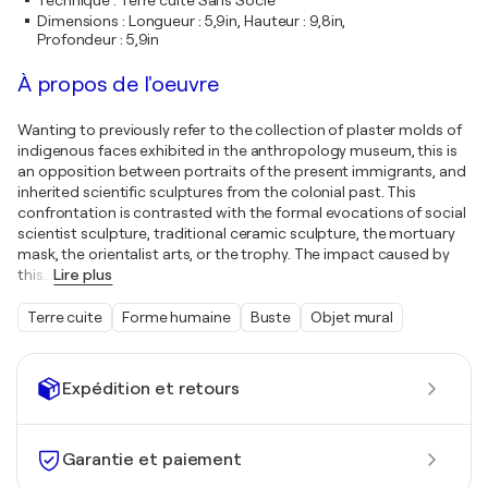
Technique
:
Terre cuite Sans Socle
Dimensions
:
Longueur : 5,9in, Hauteur : 9,8in,
Profondeur : 5,9in
À propos de l'oeuvre
Wanting to previously refer to the collection of plaster molds of
indigenous faces exhibited in the anthropology museum, this is
an opposition between portraits of the present immigrants, and
inherited scientific sculptures from the colonial past. This
confrontation is contrasted with the formal evocations of social
scientist sculpture, traditional ceramic sculpture, the mortuary
mask, the orientalist arts, or the trophy. The impact caused by
this
…
Lire plus
Terre cuite
Forme humaine
Buste
Objet mural
Expédition et retours
Garantie et paiement