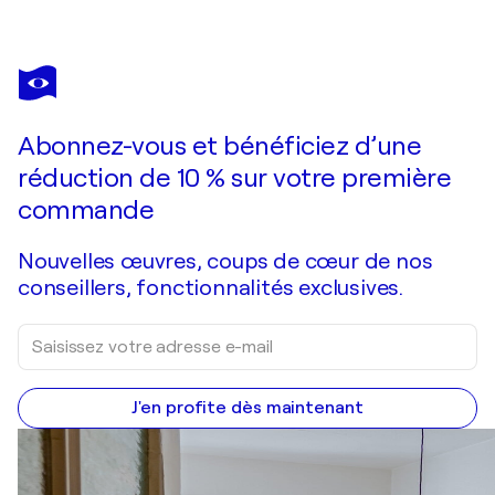
BAPTISTE
LAURENT
Vous avez adoré cette oeuvre mais elle est vendue ?
Lam gris
Abonnez-vous et bénéficiez d’une
Je passe commande
réduction de 10 % sur votre première
commande
Nouvelles œuvres, coups de cœur de nos
conseillers, fonctionnalités exclusives.
J'en profite dès maintenant