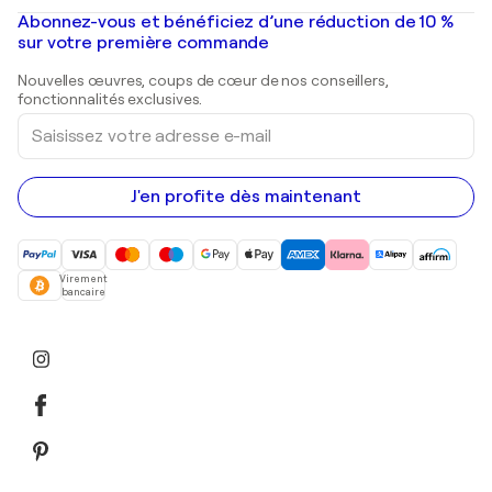
Peintures à l'huile
Mr. Brainwash
Galeries d'art en France
Abonnez-vous et bénéficiez d’une réduction de 10 %
Peintures de paysage
Shepard Fairey
Galeries d'art en Belgique
sur votre première commande
Estampes
Sculptures
Nouvelles œuvres, coups de cœur de nos conseillers,
Peintures acryliques
fonctionnalités exclusives.
Saisissez
votre
adresse
e-
mail
J'en profite dès maintenant
Virement
bancaire