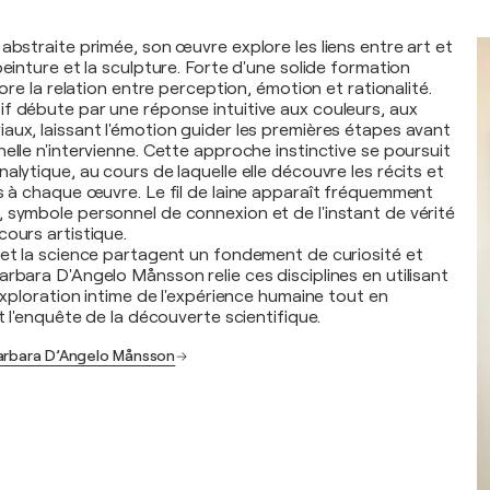
abstraite primée, son œuvre explore les liens entre art et
peinture et la sculpture. Forte d'une solide formation
lore la relation entre perception, émotion et rationalité.
f débute par une réponse intuitive aux couleurs, aux
aux, laissant l'émotion guider les premières étapes avant
elle n'intervienne. Cette approche instinctive se poursuit
alytique, au cours de laquelle elle découvre les récits et
ts à chaque œuvre. Le fil de laine apparaît fréquemment
 symbole personnel de connexion et de l'instant de vérité
cours artistique.
 et la science partagent un fondement de curiosité et
rbara D'Angelo Månsson relie ces disciplines en utilisant
 exploration intime de l'expérience humaine tout en
et l'enquête de la découverte scientifique.
Barbara D’Angelo Månsson