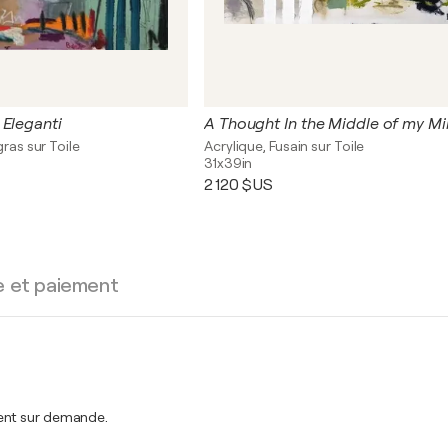
 Eleganti
A Thought In the Middle of my M
gras sur Toile
Acrylique, Fusain sur Toile
31x39in
2 120 $US
e et paiement
ment sur demande.