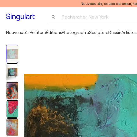
Nouveautés, coups de cœur, t
Rechercher 
New York
Photographie
Nouveautés
Peinture
Éditions
Photographie
Sculpture
Dessin
Artistes
Pop Art
Pablo Picasso