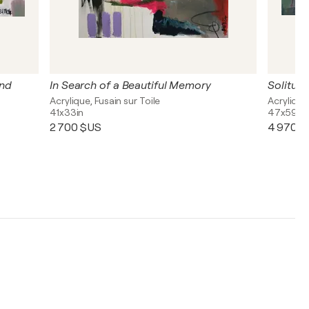
ind
In Search of a Beautiful Memory
Solitudi
Acrylique, Fusain sur Toile
Acrylique,
41x33in
47x59in
2 700 $US
4 970 $