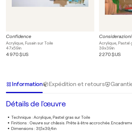
Confidence
Considerazioni
Acrylique, Fusain sur Toile
Acrylique, Pastel 
47x59in
39x39in
4 970 $US
2 270 $US
Information
Expédition et retours
Garanti
Détails de l'œuvre
Technique
:
Acrylique, Pastel gras sur Toile
Finitions
:
Oeuvre sur châssis. Prête à être accrochée. Encadre
Dimensions
:
31,5x39,4in