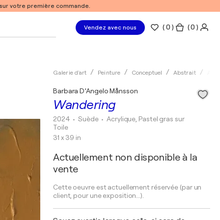
% sur votre première commande.
(
0
)
( 0 )
Vendez avec nous
Galerie d'art
Peinture
Conceptuel
Abstrait
Acry
Barbara D’Angelo Månsson
Wandering
2024
• Suède
•
Acrylique, Pastel gras sur
Toile
31 x 39 in
Actuellement non disponible à la
vente
Cette oeuvre est actuellement réservée (par un
client, pour une exposition...).