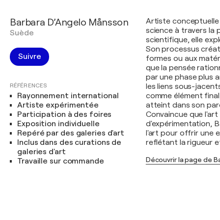
Barbara D’Angelo Månsson
Artiste conceptuelle 
science à travers la 
Suède
scientifique, elle exp
Son processus créati
Suivre
formes ou aux matéri
que la pensée rationn
par une phase plus an
RÉFÉRENCES
les liens sous-jacen
Rayonnement international
comme élément final,
Artiste expérimentée
atteint dans son par
Participation à des foires
Convaincue que l'art
Exposition individuelle
d'expérimentation, Ba
Repéré par des galeries d'art
l'art pour offrir une
Inclus dans des curations de
reflétant la rigueur 
galeries d'art
Découvrir la page de 
Travaille sur commande