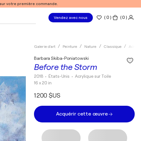
% sur votre première commande.
(
0
)
( 0 )
Vendez avec nous
Galerie d'art
Peinture
Nature
Classique
Acryli
Barbara Skiba-Poniatowski
Before the Storm
2018
• États-Unis
•
Acrylique sur Toile
16 x 20 in
1 200 $US
Acquérir cette œuvre