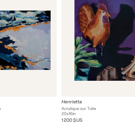
Henrietta
e
Acrylique sur Toile
20x16in
1 200 $US