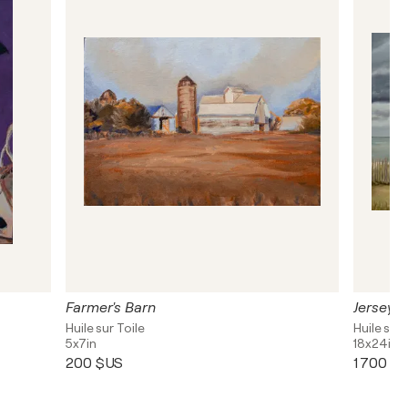
Farmer's Barn
Jersey 
Huile sur Toile
Huile sur 
5x7in
18x24in
200 $US
1 700 $