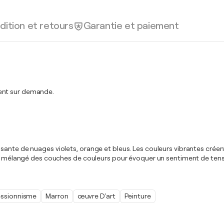
dition et retours
Garantie et paiement
ment sur demande.
ssante de nuages violets, orange et bleus. Les couleurs vibrantes crée
’ai mélangé des couches de couleurs pour évoquer un sentiment de tensi
essionnisme
Marron
œuvre D'art
Peinture