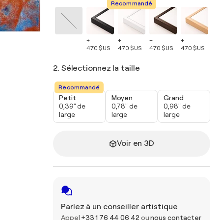
Recommandé
+
+
+
+
+
470 $US
470 $US
470 $US
470 $US
47
2. Sélectionnez la taille
Recommandé
Petit
Moyen
Grand
0,39" de
0,78" de
0,98" de
large
large
large
Voir en 3D
Parlez à un conseiller artistique
Appel
+33 1 76 44 06 42
ou
nous contacter