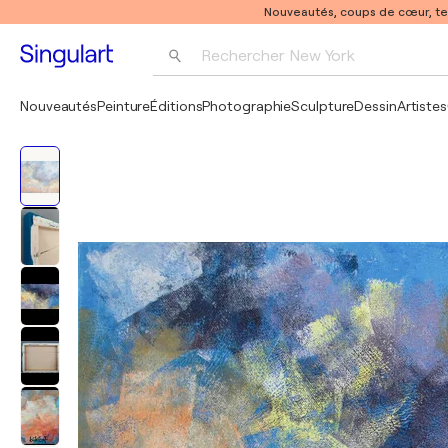
Nouveautés, coups de cœur, t
Rechercher 
New York
Photographie
Nouveautés
Peinture
Éditions
Photographie
Sculpture
Dessin
Artistes
Pop Art
Pablo Picasso