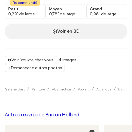
Recommandé
Petit
Moyen
Grand
0,39" de large
0,78" de large
0,98" de large
Voir en 3D
Voir l'œuvre chez vous
4 images
Demander d'autres photos
Galerie d'art
Peinture
Abstraction
Pop art
Acrylique
Barron 
Autres œuvres de
Barron Holland