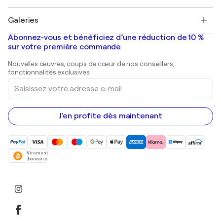
Pablo Picasso
Tableaux à vendre
Salvador Dalí
Galeries
Tableaux abstraits à vendre
Banksy
Peintures à l'huile
Mr. Brainwash
Galeries d'art en France
Abonnez-vous et bénéficiez d’une réduction de 10 %
Peintures de paysage
Shepard Fairey
Galeries d'art en Belgique
sur votre première commande
Estampes
Sculptures
Nouvelles œuvres, coups de cœur de nos conseillers,
Peintures acryliques
fonctionnalités exclusives.
Saisissez
votre
adresse
e-
mail
J'en profite dès maintenant
Virement
bancaire