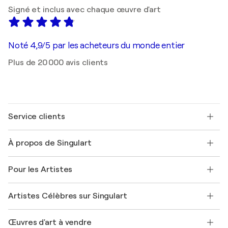
Signé et inclus avec chaque œuvre d'art
Noté 4,9/5 par les acheteurs du monde entier
Plus de 20 000 avis clients
Service clients
Nous contacter
À propos de Singulart
Expédition
Politique de retour
A propos de nous
Témoignages de clients
Pour les Artistes
FAQ
Offrir une carte cadeau
Sociétés affiliées
Rejoignez notre programme commercial
Rejoindre Singulart en tant qu'artiste
Nos artistes
Mon compte
Artistes Célèbres sur Singulart
Se connecter en tant qu'Artiste
Magazine Singulart
Protection acheteur
Emplois
+33 1 76 44 06 42
Henri Matisse
Découvrez une sélection d'art original
Œuvres d'art à vendre
Marc Chagall