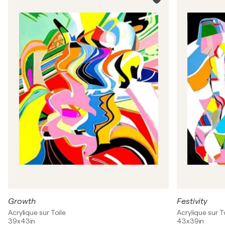
Growth
Festivity
Acrylique sur Toile
Acrylique sur T
39x43in
43x39in