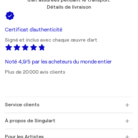
d'art assurées pendant le transport.
Détails de livraison
Certificat d'authenticité
Signé et inclus avec chaque œuvre d'art
Noté 4,9/5 par les acheteurs du monde entier
Plus de 20 000 avis clients
Service clients
Nous contacter
À propos de Singulart
Expédition
Politique de retour
A propos de nous
Témoignages de clients
Pour les Artistes
FAQ