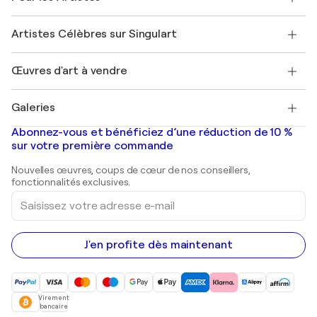
Offrir une carte cadeau
Sociétés affiliées
Rejoignez notre programme commercial
Rejoindre Singulart en tant qu'artiste
Nos artistes
Mon compte
Artistes Célèbres sur Singulart
Se connecter en tant qu'Artiste
Magazine Singulart
Protection acheteur
Emplois
+33 1 76 44 06 42
Henri Matisse
Découvrez une sélection d'art original
Œuvres d'art à vendre
Marc Chagall
Pablo Picasso
Tableaux à vendre
Salvador Dalí
Galeries
Tableaux abstraits à vendre
Banksy
Peintures à l'huile
Mr. Brainwash
Galeries d'art en France
Abonnez-vous et bénéficiez d’une réduction de 10 %
Peintures de paysage
Shepard Fairey
Galeries d'art en Belgique
sur votre première commande
Estampes
Sculptures
Nouvelles œuvres, coups de cœur de nos conseillers,
Peintures acryliques
fonctionnalités exclusives.
Saisissez
votre
adresse
e-
mail
J'en profite dès maintenant
Virement
bancaire