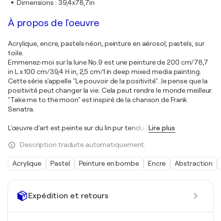
Dimensions
:
39,4x78,7in
À propos de l'oeuvre
Acrylique, encre, pastels néon, peinture en aérosol, pastels, sur
toile.
Emmenez-moi sur la lune No.9 est une peinture de 200 cm/78,7
in L x 100 cm/39,4 H in, 2,5 cm/1 in deep mixed media painting.
Cette série s'appelle "Le pouvoir de la positivité". Je pense que la
positivité peut changer la vie. Cela peut rendre le monde meilleur.
"Take me to the moon" est inspiré de la chanson de Frank
Senatra.
L'œuvre d'art est peinte sur du lin pur tendu
…
Lire plus
Description traduite automatiquement.
Acrylique
Pastel
Peinture en bombe
Encre
Abstraction
Expédition et retours