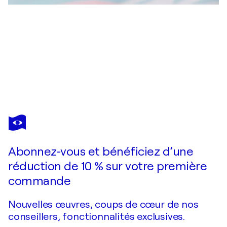
BEA
SCHUBERT
Vous avez adoré cette oeuvre mais elle est vendue ?
Take me to the Moon No.9
Abonnez-vous et bénéficiez d’une
Je passe commande
réduction de 10 % sur votre première
commande
Nouvelles œuvres, coups de cœur de nos
conseillers, fonctionnalités exclusives.