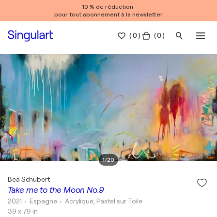
10 % de réduction
pour tout abonnement à la newsletter
(
0
)
( 0 )
1
/
20
Bea Schubert
Take me to the Moon No.9
2021
• Espagne
•
Acrylique, Pastel sur Toile
39 x 79 in