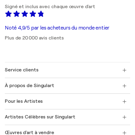
Signé et inclus avec chaque œuvre d'art
Noté 4,9/5 par les acheteurs du monde entier
Plus de 20 000 avis clients
Service clients
Nous contacter
À propos de Singulart
Expédition
Politique de retour
A propos de nous
Témoignages de clients
Pour les Artistes
FAQ
Offrir une carte cadeau
Sociétés affiliées
Rejoignez notre programme commercial
Rejoindre Singulart en tant qu'artiste
Nos artistes
Mon compte
Artistes Célèbres sur Singulart
Se connecter en tant qu'Artiste
Magazine Singulart
Protection acheteur
Emplois
+33 1 76 44 06 42
Henri Matisse
Découvrez une sélection d'art original
Œuvres d'art à vendre
Marc Chagall