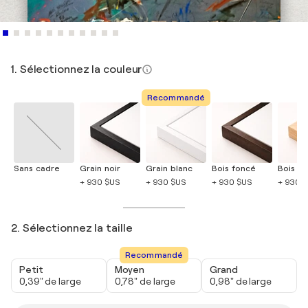
1. Sélectionnez la couleur
Recommandé
Sans cadre
Grain noir
Grain blanc
Bois foncé
Bois cla
+ 930 $US
+ 930 $US
+ 930 $US
+ 930 
2. Sélectionnez la taille
Recommandé
Petit
Moyen
Grand
0,39" de large
0,78" de large
0,98" de large