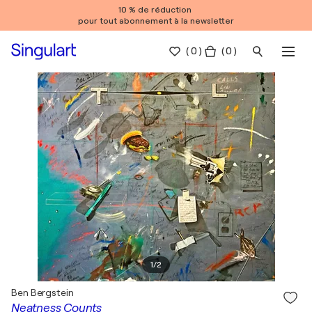
10 % de réduction
pour tout abonnement à la newsletter
(
0
)
( 0 )
1
/
2
Ben Bergstein
Neatness Counts