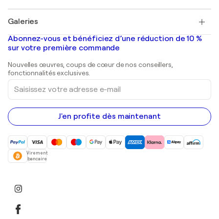
Pablo Picasso
Tableaux à vendre
Salvador Dalí
Galeries
Tableaux abstraits à vendre
Banksy
Peintures à l'huile
Mr. Brainwash
Galeries d'art en France
Abonnez-vous et bénéficiez d’une réduction de 10 %
Peintures de paysage
Shepard Fairey
Galeries d'art en Belgique
sur votre première commande
Estampes
Sculptures
Nouvelles œuvres, coups de cœur de nos conseillers,
Peintures acryliques
fonctionnalités exclusives.
Saisissez
votre
adresse
e-
mail
J'en profite dès maintenant
Virement
bancaire