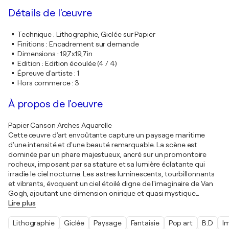
Détails de l'œuvre
Technique
:
Lithographie, Giclée sur Papier
Finitions
:
Encadrement sur demande
Dimensions
:
19,7x19,7in
Edition
:
Edition écoulée (4 / 4)
Épreuve d'artiste
:
1
Hors commerce
:
3
À propos de l'oeuvre
Papier Canson Arches Aquarelle
Cette œuvre d'art envoûtante capture un paysage maritime
d'une intensité et d'une beauté remarquable. La scène est
dominée par un phare majestueux, ancré sur un promontoire
rocheux, imposant par sa stature et sa lumière éclatante qui
irradie le ciel nocturne. Les astres luminescents, tourbillonnants
et vibrants, évoquent un ciel étoilé digne de l'imaginaire de Van
Gogh, ajoutant une dimension onirique et quasi mystique
…
Lire plus
Lithographie
Giclée
Paysage
Fantaisie
Pop art
B.D
I