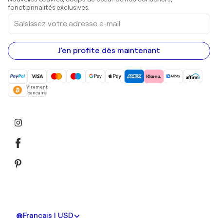
Peintures acryliques
fonctionnalités exclusives.
Saisissez
votre
adresse
e-
mail
J'en profite dès maintenant
Virement
bancaire
Français | USD