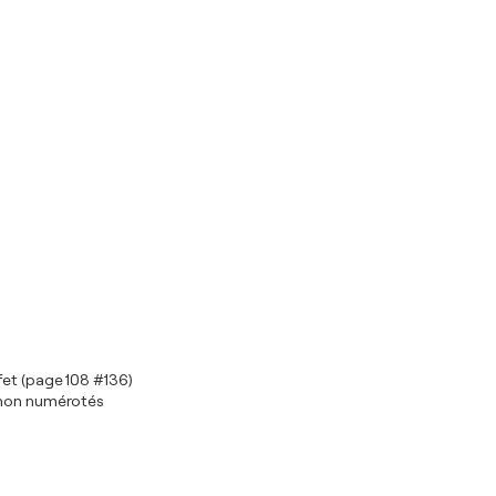
fet (page 108 #136)
x non numérotés