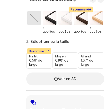
Recommandé
+
+
+
+
+
200 $US
200 $US
200 $US
200 $US
20
2. Sélectionnez la taille
Recommandé
Petit
Moyen
Grand
0,59" de
0,98" de
1,37" de
large
large
large
Voir en 3D