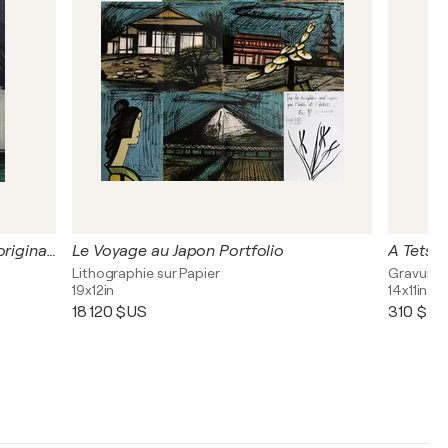
La route du village, Lithographie originale signée, 1967, MOURLOT
Le Voyage au Japon Portfolio
A Tetsur
Lithographie sur Papier
Gravure
19x12in
14x11in
18 120 $US
310 $US