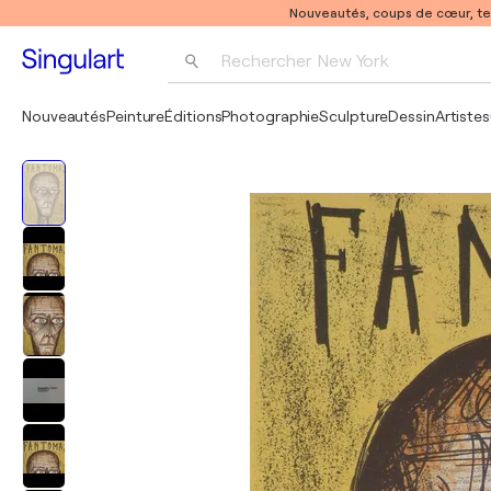
Nouveautés, coups de cœur, t
Rechercher 
New York
Photographie
Nouveautés
Peinture
Éditions
Photographie
Sculpture
Dessin
Artistes
Pop Art
Pablo Picasso