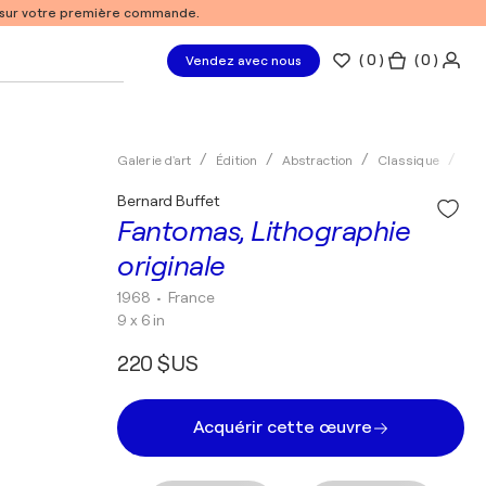
% sur votre première commande.
(
0
)
( 0 )
Vendez avec nous
Galerie d'art
Édition
Abstraction
Classique
Lit
Bernard Buffet
Fantomas, Lithographie
originale
1968
• France
9 x 6 in
220 $US
Acquérir cette œuvre