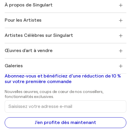
Nous contacter
À propos de Singulart
Expédition
Politique de retour
A propos de nous
Témoignages de clients
Pour les Artistes
FAQ
Offrir une carte cadeau
Sociétés affiliées
Rejoignez notre programme commercial
Rejoindre Singulart en tant qu'artiste
Nos artistes
Mon compte
Artistes Célèbres sur Singulart
Se connecter en tant qu'Artiste
Magazine Singulart
Protection acheteur
Emplois
+33 1 76 44 06 42
Henri Matisse
Découvrez une sélection d'art original
Œuvres d'art à vendre
Marc Chagall
Pablo Picasso
Tableaux à vendre
Salvador Dalí
Galeries
Tableaux abstraits à vendre
Banksy
Peintures à l'huile
Mr. Brainwash
Galeries d'art en France
Abonnez-vous et bénéficiez d’une réduction de 10 %
Peintures de paysage
Shepard Fairey
Galeries d'art en Belgique
sur votre première commande
Estampes
Sculptures
Nouvelles œuvres, coups de cœur de nos conseillers,
Peintures acryliques
fonctionnalités exclusives.
Saisissez
votre
adresse
e-
mail
J'en profite dès maintenant