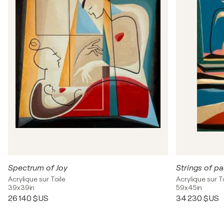
Spectrum of Joy
Strings of p
Acrylique sur Toile
Acrylique sur T
39x39in
59x45in
26 140 $US
34 230 $US