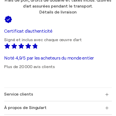
Frais de port, droits de douane et taxes inclus. Œuvres
d'art assurées pendant le transport.
Détails de livraison
Certificat d'authenticité
Signé et inclus avec chaque œuvre d'art
Noté 4,9/5 par les acheteurs du monde entier
Plus de 20 000 avis clients
Service clients
Nous contacter
À propos de Singulart
Expédition
Politique de retour