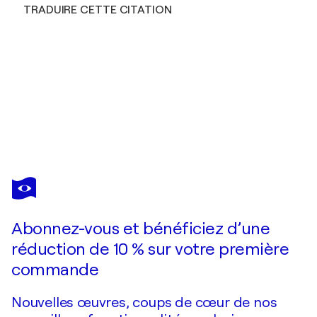
TRADUIRE CETTE CITATION
BERNHARD
SULSER
Vous avez adoré cette oeuvre mais elle est vendue ?
Königstaube
Abonnez-vous et bénéficiez d’une
Je passe commande
réduction de 10 % sur votre première
commande
Nouvelles œuvres, coups de cœur de nos