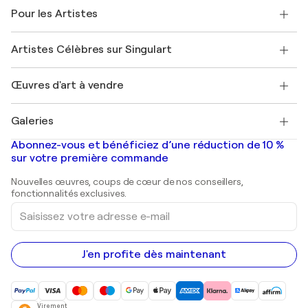
A propos de nous
Témoignages de clients
Pour les Artistes
FAQ
Offrir une carte cadeau
Sociétés affiliées
Rejoignez notre programme commercial
Rejoindre Singulart en tant qu'artiste
Nos artistes
Mon compte
Artistes Célèbres sur Singulart
Se connecter en tant qu'Artiste
Magazine Singulart
Protection acheteur
Emplois
+33 1 76 44 06 42
Henri Matisse
Découvrez une sélection d'art original
Œuvres d'art à vendre
Marc Chagall
Pablo Picasso
Tableaux à vendre
Salvador Dalí
Galeries
Tableaux abstraits à vendre
Banksy
Peintures à l'huile
Mr. Brainwash
Galeries d'art en France
Abonnez-vous et bénéficiez d’une réduction de 10 %
Peintures de paysage
Shepard Fairey
Galeries d'art en Belgique
sur votre première commande
Estampes
Sculptures
Nouvelles œuvres, coups de cœur de nos conseillers,
Peintures acryliques
fonctionnalités exclusives.
Saisissez
votre
adresse
e-
mail
J'en profite dès maintenant
Virement